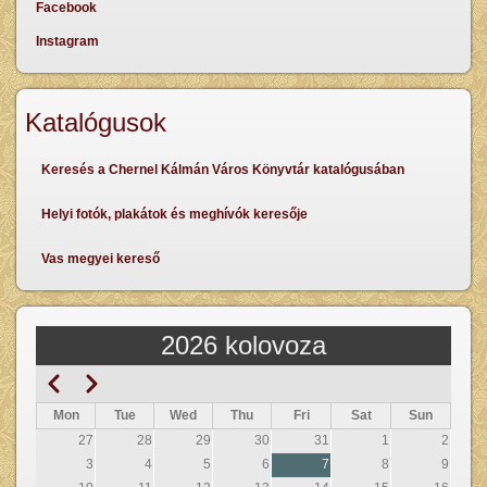
Facebook
Instagram
Katalógusok
Keresés a Chernel Kálmán Város Könyvtár katalógusában
Helyi fotók, plakátok és meghívók keresője
Vas megyei kereső
2026 kolovoza
Prethodna
Sljedeći
Pagination
Mon
Tue
Wed
Thu
Fri
Sat
Sun
27
28
29
30
31
1
2
3
4
5
6
7
8
9