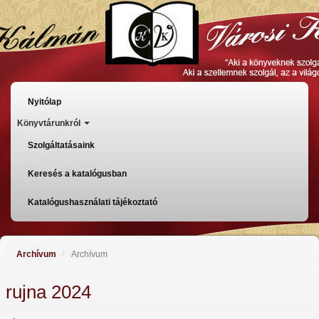
Skoči
na
glavni
sadržaj
Főmenü
Nyitólap
Könyvtárunkról
Szolgáltatásaink
Keresés a katalógusban
Katalógushasználati tájékoztató
Archívum
Archívum
rujna 2024