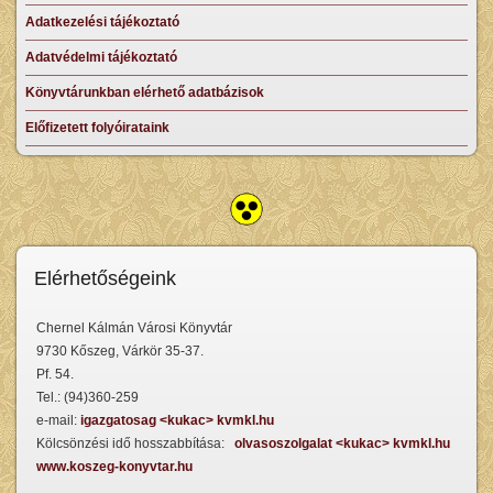
Adatkezelési tájékoztató
Adatvédelmi tájékoztató
Könyvtárunkban elérhető adatbázisok
Előfizetett folyóirataink
Elérhetőségeink
Chernel Kálmán Városi Könyvtár
9730 Kőszeg, Várkör 35-37.
Pf. 54.
Tel.: (94)360-259
e-mail:
igazgatosag <kukac> kvmkl.hu
Kölcsönzési idő hosszabbítása:
olvasoszolgalat <kukac> kvmkl.hu
www.koszeg-konyvtar.hu