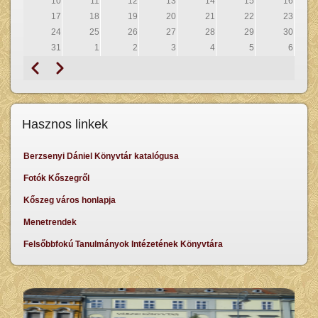
10
11
12
13
14
15
16
17
18
19
20
21
22
23
24
25
26
27
28
29
30
31
1
2
3
4
5
6
Prethodna
Sljedeći
Pagination
Hasznos linkek
Berzsenyi Dániel Könyvtár katalógusa
Fotók Kőszegről
Kőszeg város honlapja
Menetrendek
Felsőbbfokú Tanulmányok Intézetének Könyvtára