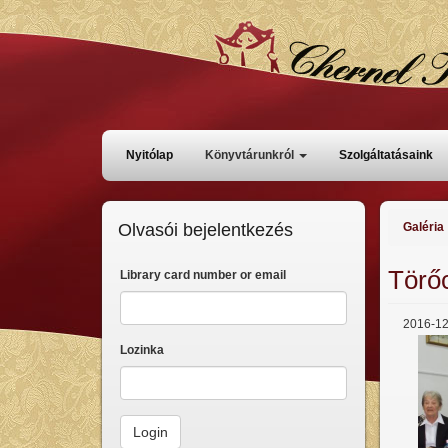
Skoči
na
glavni
sadržaj
Főmenü
Nyitólap
Könyvtárunkról
Szolgáltatásaink
Olvasói bejelentkezés
Galéria
Törőc
Library card number or email
2016-12
Lozinka