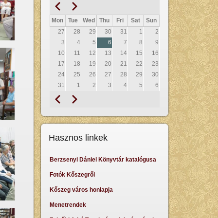
Prethodna
Sljedeći
Pagination
Mon
Tue
Wed
Thu
Fri
Sat
Sun
27
28
29
30
31
1
2
3
4
5
6
7
8
9
10
11
12
13
14
15
16
17
18
19
20
21
22
23
24
25
26
27
28
29
30
31
1
2
3
4
5
6
Prethodna
Sljedeći
Pagination
Hasznos linkek
Berzsenyi Dániel Könyvtár katalógusa
Fotók Kőszegről
Kőszeg város honlapja
Menetrendek