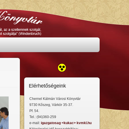
Elérhetőségeink
Chernel Kálmán Városi Könyvtár
9730 Kőszeg, Várkör 35-37.
Pf. 54.
Tel.: (94)360-259
e-mail:
igazgatosag <kukac> kvmkl.hu