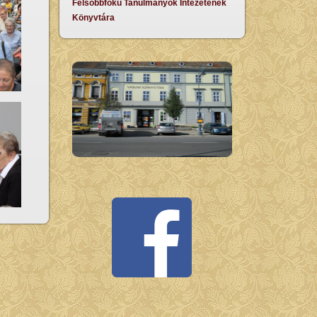
Felsőbbfokú Tanulmányok Intézetének
Könyvtára