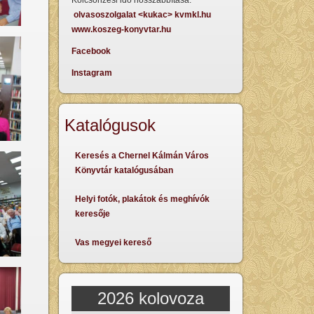
Kölcsönzési idő hosszabbítása:
olvasoszolgalat <kukac> kvmkl.hu
www.koszeg-konyvtar.hu
Facebook
Instagram
Katalógusok
Keresés a Chernel Kálmán Város
Könyvtár katalógusában
Helyi fotók, plakátok és meghívók
keresője
Vas megyei kereső
2026 kolovoza