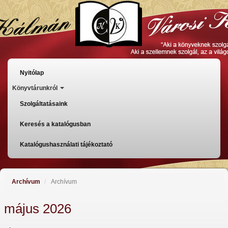
Ugrás
a
tartalomra
Főmenü
Nyitólap
Könyvtárunkról
Szolgáltatásaink
Keresés a katalógusban
Katalógushasználati tájékoztató
Archívum
Archívum
május 2026