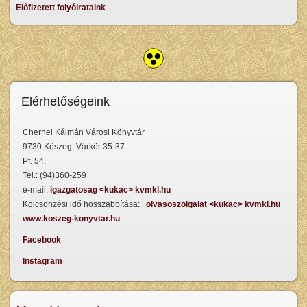
Előfizetett folyóirataink
Elérhetőségeink
Chernel Kálmán Városi Könyvtár
9730 Kőszeg, Várkör 35-37.
Pf. 54.
Tel.: (94)360-259
e-mail:
igazgatosag <kukac> kvmkl.hu
Kölcsönzési idő hosszabbítása:
olvasoszolgalat <kukac> kvmkl.hu
www.koszeg-konyvtar.hu
Facebook
Instagram