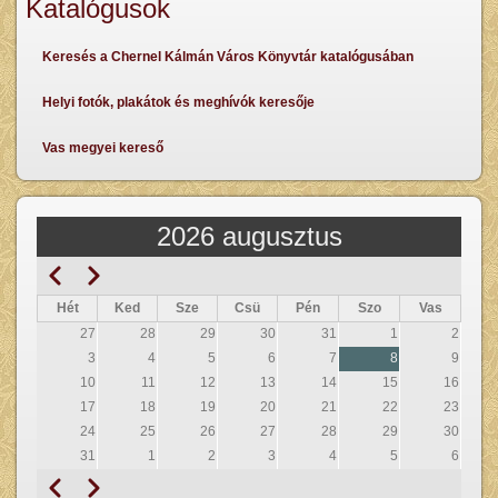
Katalógusok
Keresés a Chernel Kálmán Város Könyvtár katalógusában
Helyi fotók, plakátok és meghívók keresője
Vas megyei kereső
2026 augusztus
Előző
Következő
Oldalszámozás
Hét
Ked
Sze
Csü
Pén
Szo
Vas
27
28
29
30
31
1
2
3
4
5
6
7
8
9
10
11
12
13
14
15
16
17
18
19
20
21
22
23
24
25
26
27
28
29
30
31
1
2
3
4
5
6
Előző
Következő
Oldalszámozás