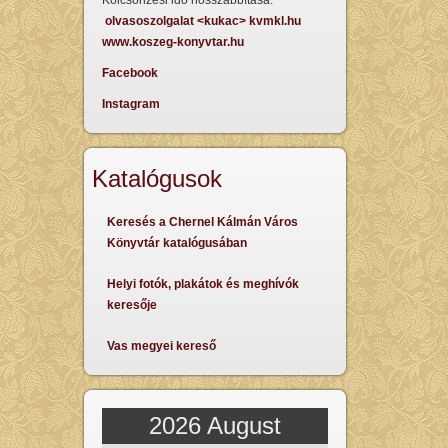
Kölcsönzési idő hosszabbítása:
olvasoszolgalat <kukac> kvmkl.hu
www.koszeg-konyvtar.hu
Facebook
Instagram
Katalógusok
Keresés a Chernel Kálmán Város
Könyvtár katalógusában
Helyi fotók, plakátok és meghívók
keresője
Vas megyei kereső
2026 August