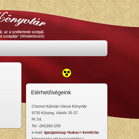
Elérhetőségeink
Chernel Kálmán Városi Könyvtár
9730 Kőszeg, Várkör 35-37.
Pf. 54.
Tel.: (94)360-259
e-mail:
igazgatosag <kukac> kvmkl.hu