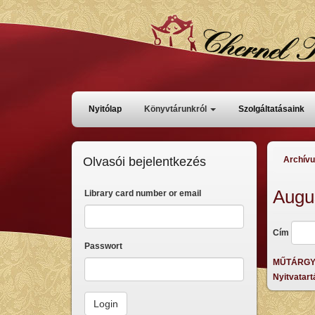
Direkt
zum
Inhalt
Főmenü
Nyitólap
Könyvtárunkról
Szolgáltatásaink
Olvasói bejelentkezés
Archív
Augu
Library card number or email
Cím
Passwort
MŰTÁRGYME
Nyitvatart