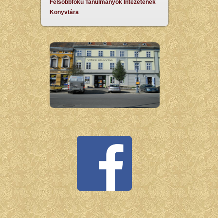
Felsőbbfokú Tanulmányok Intézetének
Könyvtára