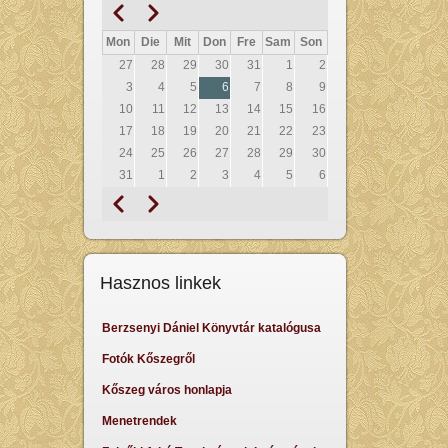
Zurück
Weiter
Seitennummerierung
Mon
Die
Mit
Don
Fre
Sam
Son
27
28
29
30
31
1
2
3
4
5
6
7
8
9
10
11
12
13
14
15
16
17
18
19
20
21
22
23
24
25
26
27
28
29
30
31
1
2
3
4
5
6
Zurück
Weiter
Seitennummerierung
Hasznos linkek
Berzsenyi Dániel Könyvtár katalógusa
Fotók Kőszegről
Kőszeg város honlapja
Menetrendek