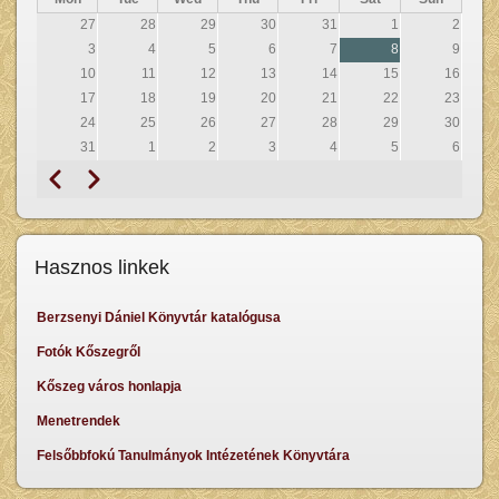
27
28
29
30
31
1
2
3
4
5
6
7
8
9
10
11
12
13
14
15
16
17
18
19
20
21
22
23
24
25
26
27
28
29
30
31
1
2
3
4
5
6
Previous
Next
Pagination
Hasznos linkek
Berzsenyi Dániel Könyvtár katalógusa
Fotók Kőszegről
Kőszeg város honlapja
Menetrendek
Felsőbbfokú Tanulmányok Intézetének Könyvtára