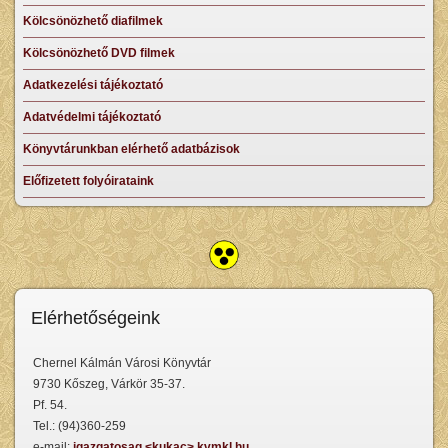
Kölcsönözhető diafilmek
Kölcsönözhető DVD filmek
Adatkezelési tájékoztató
Adatvédelmi tájékoztató
Könyvtárunkban elérhető adatbázisok
Előfizetett folyóirataink
Elérhetőségeink
Chernel Kálmán Városi Könyvtár
9730 Kőszeg, Várkör 35-37.
Pf. 54.
Tel.: (94)360-259
e-mail:
igazgatosag <kukac> kvmkl.hu