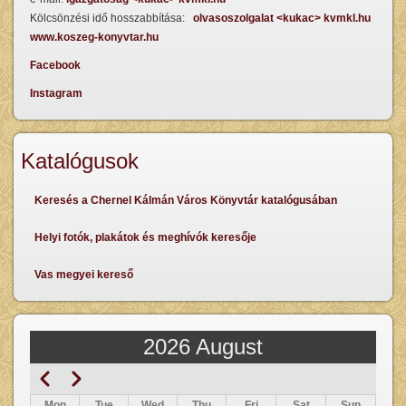
Kölcsönzési idő hosszabbítása:
olvasoszolgalat <kukac> kvmkl.hu
www.koszeg-konyvtar.hu
Facebook
Instagram
Katalógusok
Keresés a Chernel Kálmán Város Könyvtár katalógusában
Helyi fotók, plakátok és meghívók keresője
Vas megyei kereső
2026 August
Previous
Next
Pagination
Mon
Tue
Wed
Thu
Fri
Sat
Sun