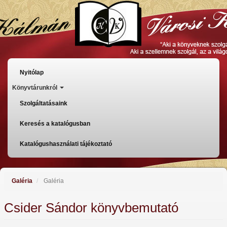
Skip
to
main
content
Főmenü
Nyitólap
Könyvtárunkról
Szolgáltatásaink
Keresés a katalógusban
Katalógushasználati tájékoztató
Galéria
Galéria
Csider Sándor könyvbemutató