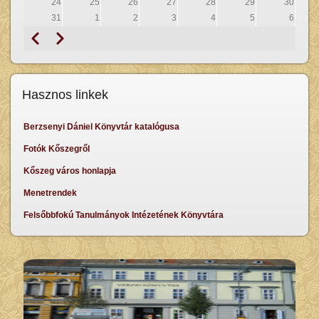
24
25
26
27
28
29
30
31
1
2
3
4
5
6
Previous
Next
Pagination
Hasznos linkek
Berzsenyi Dániel Könyvtár katalógusa
Fotók Kőszegről
Kőszeg város honlapja
Menetrendek
Felsőbbfokú Tanulmányok Intézetének Könyvtára