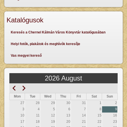
Katalógusok
Keresés a Chernel Kálmán Város Könyvtár katalógusában
Helyi fotók, plakátok és meghívók keresője
Vas megyei kereső
2026 August
Previous
Next
Pagination
Mon
Tue
Wed
Thu
Fri
Sat
Sun
27
28
29
30
31
1
2
3
4
5
6
7
8
9
10
11
12
13
14
15
16
17
18
19
20
21
22
23