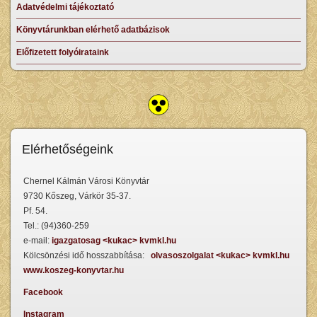
Adatvédelmi tájékoztató
Könyvtárunkban elérhető adatbázisok
Előfizetett folyóirataink
Elérhetőségeink
Chernel Kálmán Városi Könyvtár
9730 Kőszeg, Várkör 35-37.
Pf. 54.
Tel.: (94)360-259
e-mail:
igazgatosag <kukac> kvmkl.hu
Kölcsönzési idő hosszabbítása:
olvasoszolgalat <kukac> kvmkl.hu
www.koszeg-konyvtar.hu
Facebook
Instagram