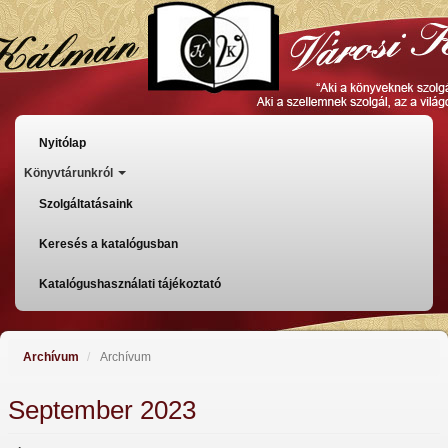
Skip
to
main
content
Főmenü
Nyitólap
Könyvtárunkról
Szolgáltatásaink
Keresés a katalógusban
Katalógushasználati tájékoztató
Archívum
Archívum
September 2023