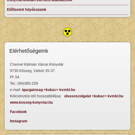
Könyvtárunkban elérhető adatbázisok
Előfizetett folyóirataink
Elérhetőségeink
Chernel Kálmán Városi Könyvtár
9730 Kőszeg, Várkör 35-37.
Pf. 54.
Tel.: (94)360-259
e-mail:
igazgatosag <kukac> kvmkl.hu
Kölcsönzési idő hosszabbítása:
olvasoszolgalat <kukac> kvmkl.hu
www.koszeg-konyvtar.hu
Facebook
Instagram