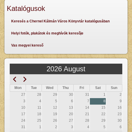
Katalógusok
Keresés a Chernel Kálmán Város Könyvtár katalógusában
Helyi fotók, plakátok és meghívók keresője
Vas megyei kereső
2026 August
Previous
Next
Pagination
Mon
Tue
Wed
Thu
Fri
Sat
Sun
27
28
29
30
31
1
2
3
4
5
6
7
8
9
10
11
12
13
14
15
16
17
18
19
20
21
22
23
24
25
26
27
28
29
30
31
1
2
3
4
5
6