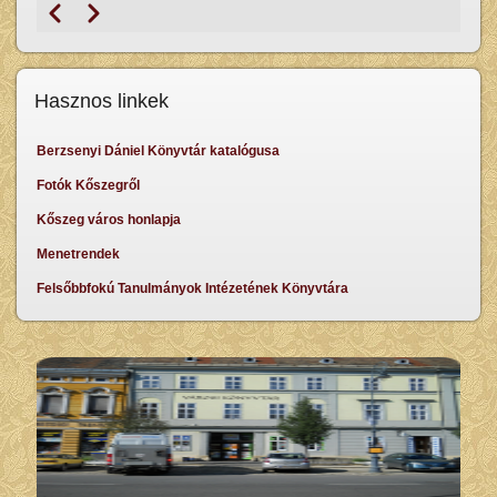
Previous
Next
Pagination
Hasznos linkek
Berzsenyi Dániel Könyvtár katalógusa
Fotók Kőszegről
Kőszeg város honlapja
Menetrendek
Felsőbbfokú Tanulmányok Intézetének Könyvtára