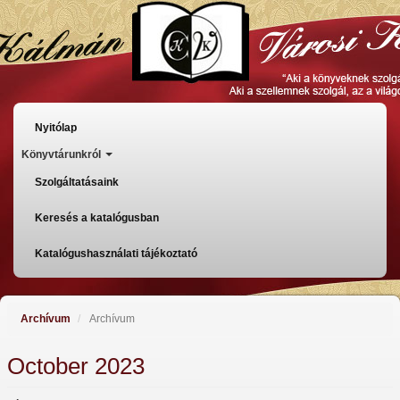
Skip
to
main
content
Főmenü
Nyitólap
Könyvtárunkról
Szolgáltatásaink
Keresés a katalógusban
Katalógushasználati tájékoztató
Archívum
Archívum
October 2023