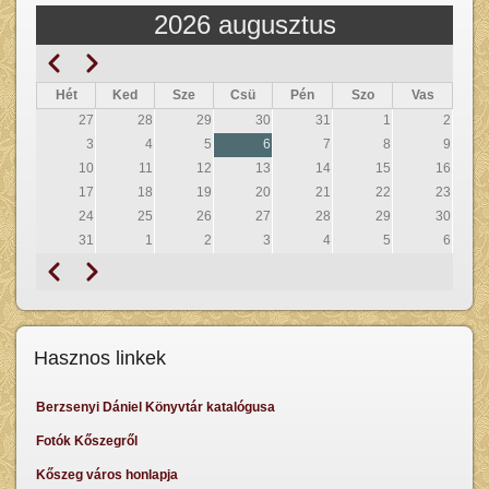
2026 augusztus
Előző
Következő
Oldalszámozás
Hét
Ked
Sze
Csü
Pén
Szo
Vas
27
28
29
30
31
1
2
3
4
5
6
7
8
9
10
11
12
13
14
15
16
17
18
19
20
21
22
23
24
25
26
27
28
29
30
31
1
2
3
4
5
6
Előző
Következő
Oldalszámozás
Hasznos linkek
Berzsenyi Dániel Könyvtár katalógusa
Fotók Kőszegről
Kőszeg város honlapja