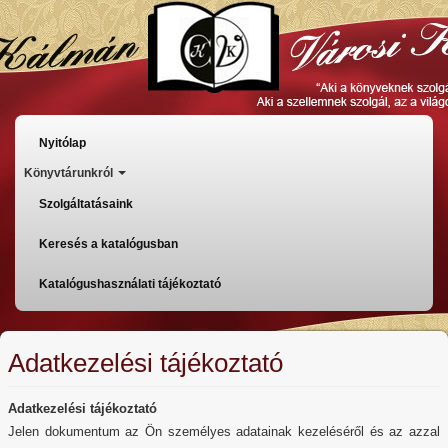
Ugrás
a
tartalomra
Főmenü
Nyitólap
Könyvtárunkról
Szolgáltatásaink
Keresés a katalógusban
Katalógushasználati tájékoztató
Adatkezelési tájékoztató
Adatkezelési tájékoztató
Jelen dokumentum az Ön személyes adatainak kezeléséről és az azzal