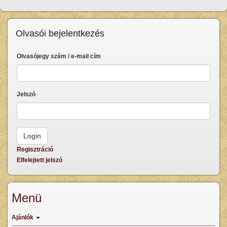
Olvasói bejelentkezés
Olvasójegy szám / e-mail cím
Jelszó
Regisztráció
Elfelejtett jelszó
Menü
Ajánlók