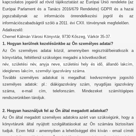
kapcsolatos jogairól ad rövid tájékoztatást az Európai Unió rendelete (az
Európai Parlament és a Tanács 2016/679 Rendelete) GDPR és a hazai
jogszabálynak az információs önrendelkezési jogról és az
információszabadságról szóló a 2011. évi
CXII. törvénynek megfelelően.
Adatkezelő:
Chernel Kálmán Városi Könyvtár, 9730 Kőszeg, Várkör 35-37.
1. Hogyan kerülnek kezelésünkbe az Ön személyes adatai?
Az Ön személyes adatai közül, amennyiben regisztrál/beiratkozik a
könyvtárba, feltétlenül szükséges megadni a következőket:
név, születési név, anyja neve, születési hely és idő, állandó lakcím,
ideiglenes lakcím, személyi igazolvány száma.
További személyes adatokat is megadhat: kedvezményre jogosító
személyes adatok: pl.: diákigazolvány szám, nyugdíjas igazolvány
száma, e-mail cím, telefonszám. Mindezeket számítógépes
rendszerünkben tároljuk.
2. Hogyan használjuk fel az Ön által megadott adatokat?
Az Ön által megadott személyes adatokra azért van szükségünk, hogy a
könyvtárunk által nyújtott szolgáltatásokat az Ön számára biztosítani
tudjuk. Ezen felül - amennyiben a lehetőséggel élni kíván - email címét