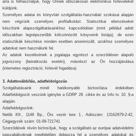
arra is felhasználjuk, hogy Önnek időszakosan elektronikus hírleveleket
küldjünk.
Személyes adatai és könyvtári szolgáltatás-használati szokásai alapján
nem végzünk személyes profilalkotást. Statisztikai elemzéseket
készítünk alapszolgáltatásainkhoz kapcsolódóan (mint például adott
időszakban legnépszerűbb kölcsönözött könyveink listája), de ezen
statisztikák készítése minden esetben anonimizált, azokhoz személyes
adatokat nem használunk fel.
Az adatok kezelésének a jogalapja egyrészt a szerződésen alapuló
jogviszony (beiratkozás esetén), másrészt az Ön hozzájárulása
(internetes regisztráció, hírlevél fogadása).
3. Adattovábbítás, adatfeldolgozás
Szolgáltatásaink minél hatékonyabb biztosítása érdekében
Adatfeldolgozót veszünk igénybe a GDRP 28. cikke és az Info tv. 10. §-a
alapján.
Adatfeldolgozónk:
Netlib Kft., 1148 Bp., Örs vezér tere 1., Adószám: 13162979-2-42,
Cégjegyzék szám: 01-09-721741
Szerződések révén biztosítjuk, hogy a szolgáltató
az európai adatvédelmi
jogszabályoknak megfelelően dolgozza fel a személyes adatokat és