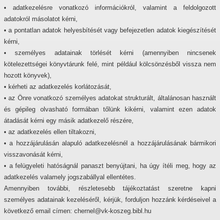
• adatkezelésre vonatkozó információkról, valamint a feldolgozott
adatokról másolatot kérni,
• a pontatlan adatok helyesbítését vagy befejezetlen adatok kiegészítését
kérni,
• személyes adatainak törlését kérni (amennyiben nincsenek
kötelezettségei könyvtárunk felé, mint például kölcsönzésből vissza nem
hozott könyvek),
• kérheti az adatkezelés korlátozását,
• az Önre vonatkozó személyes adatokat strukturált, általánosan használt
és gépileg olvasható formában tőlünk kikérni, valamint ezen adatok
átadását kérni egy másik adatkezelő részére,
• az adatkezelés ellen tiltakozni,
• a hozzájárulásán alapuló adatkezelésnél a hozzájárulásának bármikori
visszavonását kérni,
• a felügyeleti hatóságnál panaszt benyújtani, ha úgy ítéli meg, hogy az
adatkezelés valamely jogszabállyal ellentétes.
Amennyiben további, részletesebb tájékoztatást szeretne kapni
személyes adatainak kezeléséről, kérjük, forduljon hozzánk kérdéseivel a
következő email címen
: chernel@vk-koszeg.bibl.hu