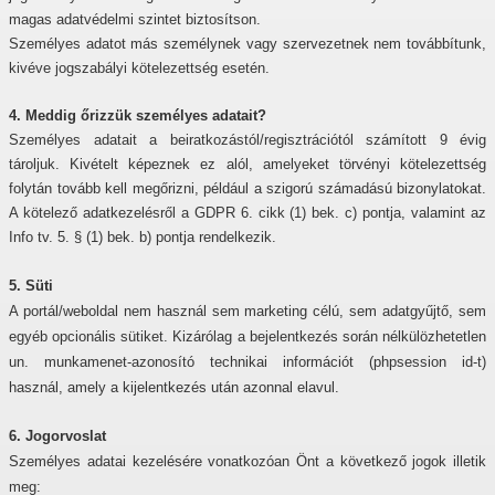
magas adatvédelmi szintet biztosítson.
Személyes adatot más személynek vagy szervezetnek nem továbbítunk,
kivéve jogszabályi kötelezettség esetén.
4. Meddig őrizzük személyes adatait?
Személyes adatait a beiratkozástól/regisztrációtól számított
9
évig
tároljuk. Kivételt képeznek ez alól, amelyeket törvényi kötelezettség
folytán tovább kell megőrizni, például a szigorú számadású bizonylatokat.
A kötelező adatkezelésről a GDPR 6. cikk (1) bek. c) pontja, valamint az
Info tv. 5. § (1) bek. b) pontja rendelkezik.
5. Süti
A portál/weboldal nem használ sem marketing célú, sem adatgyűjtő, sem
egyéb opcionális sütiket. Kizárólag a bejelentkezés során nélkülözhetetlen
un. munkamenet-azonosító technikai információt (phpsession id-t)
használ, amely a kijelentkezés után azonnal elavul.
6. Jogorvoslat
Személyes adatai kezelésére vonatkozóan Önt a következő jogok illetik
meg: