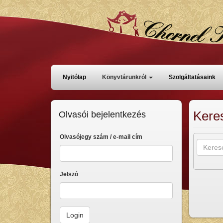
Ugrás
a
tartalomra
Főmenü
Nyitólap
Könyvtárunkról
Szolgáltatásaink
Kere
Olvasói bejelentkezés
Olvasójegy szám / e-mail cím
Jelszó