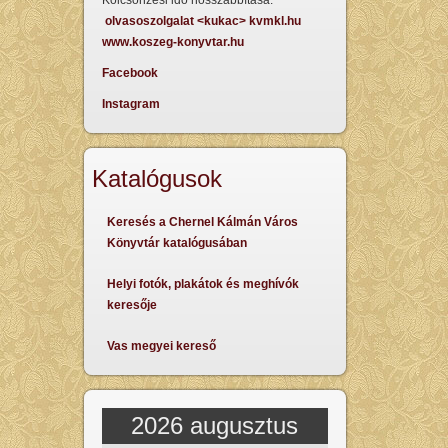
Kölcsönzési idő hosszabbítása:
olvasoszolgalat <kukac> kvmkl.hu
www.koszeg-konyvtar.hu
Facebook
Instagram
Katalógusok
Keresés a Chernel Kálmán Város
Könyvtár katalógusában
Helyi fotók, plakátok és meghívók
keresője
Vas megyei kereső
2026 augusztus