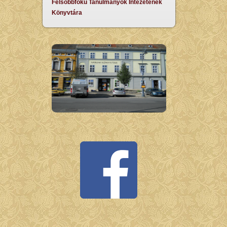
Felsőbbfokú Tanulmányok Intézetének
Könyvtára