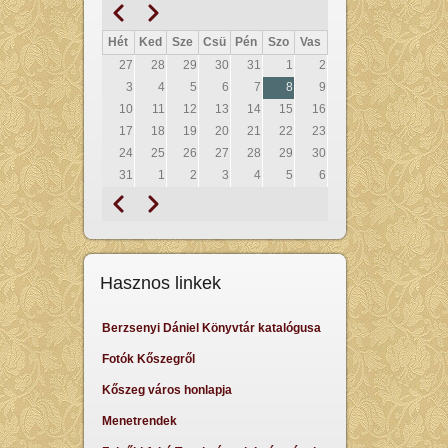
Előző
Következő
Oldalszámozás
Hét
Ked
Sze
Csü
Pén
Szo
Vas
27
28
29
30
31
1
2
3
4
5
6
7
8
9
10
11
12
13
14
15
16
17
18
19
20
21
22
23
24
25
26
27
28
29
30
31
1
2
3
4
5
6
Előző
Következő
Oldalszámozás
Hasznos linkek
Berzsenyi Dániel Könyvtár katalógusa
Fotók Kőszegről
Kőszeg város honlapja
Menetrendek