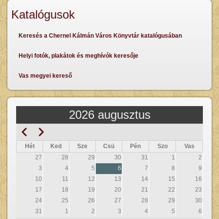
Katalógusok
Keresés a Chernel Kálmán Város Könyvtár katalógusában
Helyi fotók, plakátok és meghívók keresője
Vas megyei kereső
2026 augusztus
Előző
Következő
Oldalszámozás
Hét
Ked
Sze
Csü
Pén
Szo
Vas
27
28
29
30
31
1
2
3
4
5
6
7
8
9
10
11
12
13
14
15
16
17
18
19
20
21
22
23
24
25
26
27
28
29
30
31
1
2
3
4
5
6