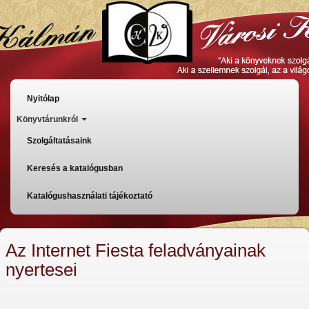
Ugrás
a
tartalomra
Főmenü
Nyitólap
Könyvtárunkról
Szolgáltatásaink
Keresés a katalógusban
Katalógushasználati tájékoztató
Az Internet Fiesta feladványainak
nyertesei