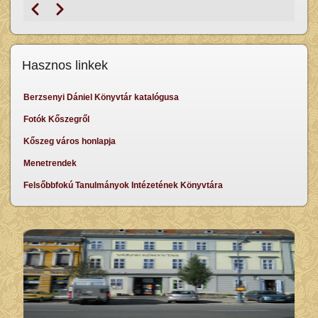
Előző
Következő
Oldalszámozás
Hasznos linkek
Berzsenyi Dániel Könyvtár katalógusa
Fotók Kőszegről
Kőszeg város honlapja
Menetrendek
Felsőbbfokú Tanulmányok Intézetének Könyvtára