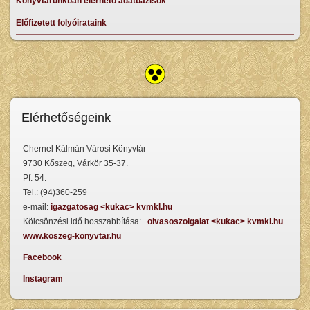
Könyvtárunkban elérhető adatbázisok
Előfizetett folyóirataink
Elérhetőségeink
Chernel Kálmán Városi Könyvtár
9730 Kőszeg, Várkör 35-37.
Pf. 54.
Tel.: (94)360-259
e-mail:
igazgatosag <kukac> kvmkl.hu
Kölcsönzési idő hosszabbítása:
olvasoszolgalat <kukac> kvmkl.hu
www.koszeg-konyvtar.hu
Facebook
Instagram