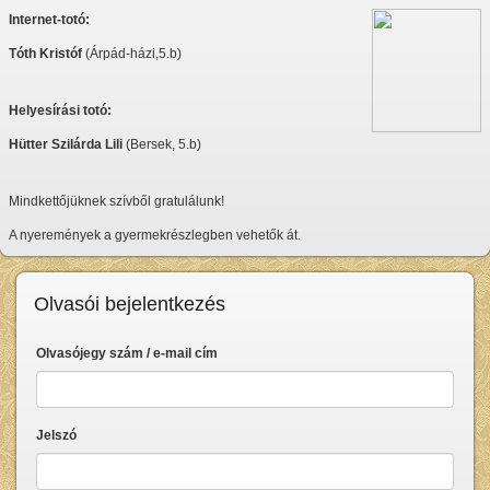
Internet-totó:
Tóth Kristóf
(Árpád-házi,5.b)
Helyesírási totó:
Hütter Szilárda Lili
(Bersek, 5.b)
Mindkettőjüknek szívből gratulálunk!
A nyeremények a gyermekrészlegben vehetők át.
Olvasói bejelentkezés
Olvasójegy szám / e-mail cím
Jelszó