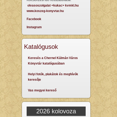
Kölcsönzési idő hosszabbítása:
olvasoszolgalat <kukac> kvmkl.hu
www.koszeg-konyvtar.hu
Facebook
Instagram
Katalógusok
Keresés a Chernel Kálmán Város
Könyvtár katalógusában
Helyi fotók, plakátok és meghívók
keresője
Vas megyei kereső
2026 kolovoza