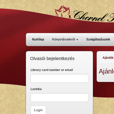
Skoči
na
glavni
sadržaj
Főmenü
Nyitólap
Könyvtárunkról
Szolgáltatásaink
Olvasói bejelentkezés
Ajánlók
Ajánl
Library card number or email
Lozinka