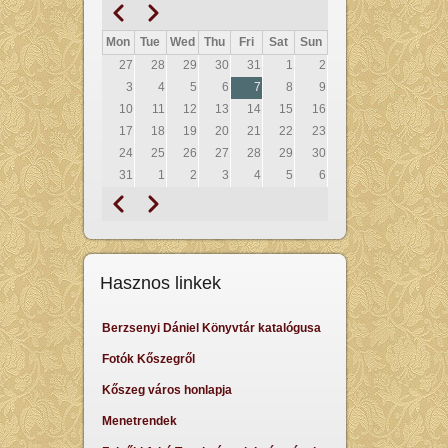
Prethodna
Sljedeći
Pagination
Mon
Tue
Wed
Thu
Fri
Sat
Sun
27
28
29
30
31
1
2
3
4
5
6
7
8
9
10
11
12
13
14
15
16
17
18
19
20
21
22
23
24
25
26
27
28
29
30
31
1
2
3
4
5
6
Prethodna
Sljedeći
Pagination
Hasznos linkek
Berzsenyi Dániel Könyvtár katalógusa
Fotók Kőszegről
Kőszeg város honlapja
Menetrendek