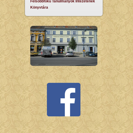
Felsőbbfokú Tanulmányok Intézetének
Könyvtára