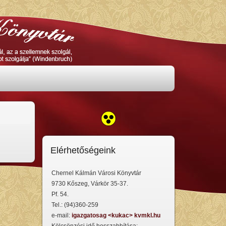
Elérhetőségeink
Chernel Kálmán Városi Könyvtár
9730 Kőszeg, Várkör 35-37.
Pf. 54.
Tel.: (94)360-259
e-mail:
igazgatosag <kukac> kvmkl.hu