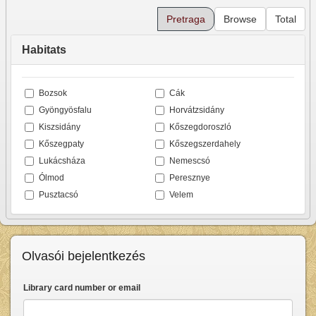
Habitats
Bozsok
Cák
Gyöngyösfalu
Horvátzsidány
Kiszsidány
Kőszegdoroszló
Kőszegpaty
Kőszegszerdahely
Lukácsháza
Nemescsó
Ólmod
Peresznye
Pusztacsó
Velem
Olvasói bejelentkezés
Library card number or email