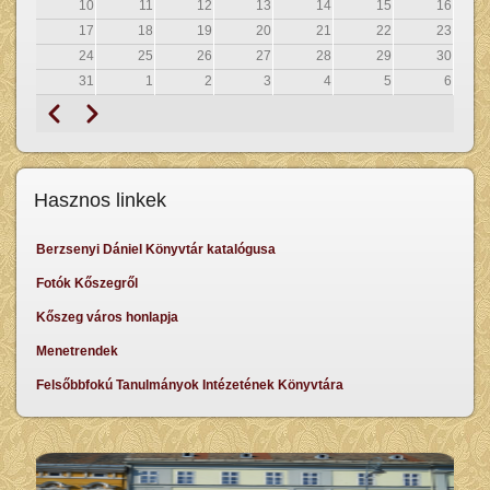
10
11
12
13
14
15
16
17
18
19
20
21
22
23
24
25
26
27
28
29
30
31
1
2
3
4
5
6
Prethodna
Sljedeći
Pagination
Hasznos linkek
Berzsenyi Dániel Könyvtár katalógusa
Fotók Kőszegről
Kőszeg város honlapja
Menetrendek
Felsőbbfokú Tanulmányok Intézetének Könyvtára