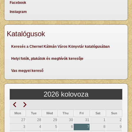
Facebook
Instagram
Katalógusok
Keresés a Chernel Kálmán Város Könyvtár katalógusában
Helyi fotók, plakátok és meghívók keresője
Vas megyei kereső
2026 kolovoza
Prethodna
Sljedeći
Pagination
Mon
Tue
Wed
Thu
Fri
Sat
Sun
27
28
29
30
31
1
2
3
4
5
6
7
8
9