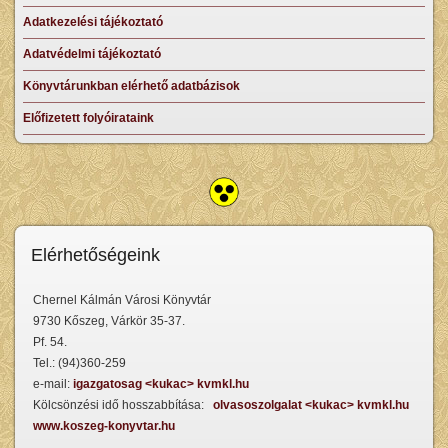
Adatkezelési tájékoztató
Adatvédelmi tájékoztató
Könyvtárunkban elérhető adatbázisok
Előfizetett folyóirataink
Elérhetőségeink
Chernel Kálmán Városi Könyvtár
9730 Kőszeg, Várkör 35-37.
Pf. 54.
Tel.: (94)360-259
e-mail:
igazgatosag <kukac> kvmkl.hu
Kölcsönzési idő hosszabbítása:
olvasoszolgalat <kukac> kvmkl.hu
www.koszeg-konyvtar.hu