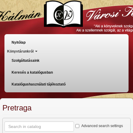
Skoči
na
glavni
sadržaj
Főmenü
Nyitólap
Könyvtárunkról
Szolgáltatásaink
Keresés a katalógusban
Katalógushasználati tájékoztató
Pretraga
Advanced search settings