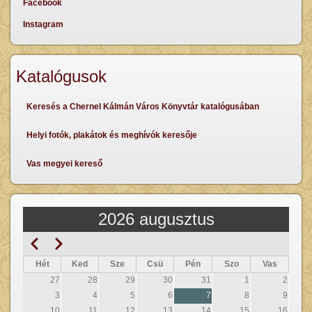
Facebook
Instagram
Katalógusok
Keresés a Chernel Kálmán Város Könyvtár katalógusában
Helyi fotók, plakátok és meghívók keresője
Vas megyei kereső
2026 augusztus
Előző
Következő
Oldalszámozás
Hét
Ked
Sze
Csü
Pén
Szo
Vas
27
28
29
30
31
1
2
3
4
5
6
7
8
9
10
11
12
13
14
15
16