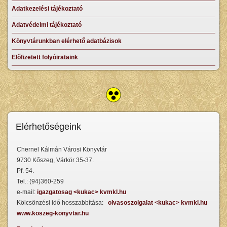
Adatkezelési tájékoztató
Adatvédelmi tájékoztató
Könyvtárunkban elérhető adatbázisok
Előfizetett folyóirataink
Elérhetőségeink
Chernel Kálmán Városi Könyvtár
9730 Kőszeg, Várkör 35-37.
Pf. 54.
Tel.: (94)360-259
e-mail:
igazgatosag <kukac> kvmkl.hu
Kölcsönzési idő hosszabbítása:
olvasoszolgalat <kukac> kvmkl.hu
www.koszeg-konyvtar.hu