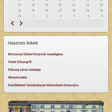
17
18
19
20
21
22
23
24
25
26
27
28
29
30
31
1
2
3
4
5
6
Előző
Következő
Oldalszámozás
Hasznos linkek
Berzsenyi Dániel Könyvtár katalógusa
Fotók Kőszegről
Kőszeg város honlapja
Menetrendek
Felsőbbfokú Tanulmányok Intézetének Könyvtára