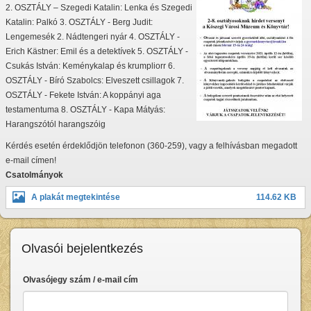
2. OSZTÁLY – Szegedi Katalin: Lenka és Szegedi
Katalin: Palkó 3. OSZTÁLY - Berg Judit:
Lengemesék 2. Nádtengeri nyár 4. OSZTÁLY -
Erich Kästner: Emil és a detektívek 5. OSZTÁLY -
Csukás István: Keménykalap és krumpliorr 6.
OSZTÁLY - Bíró Szabolcs: Elveszett csillagok 7.
OSZTÁLY - Fekete István: A koppányi aga
testamentuma 8. OSZTÁLY - Kapa Mátyás:
Harangszótól harangszóig
Kérdés esetén érdeklődjön telefonon (360-259), vagy a felhívásban megadott
e-mail címen!
Csatolmányok
A plakát megtekintése
114.62 KB
Olvasói bejelentkezés
Olvasójegy szám / e-mail cím