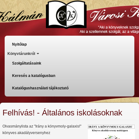
Ugrás
a
tartalomra
Főmenü
Nyitólap
Könyvtárunkról
Szolgáltatásaink
Keresés a katalógusban
Katalógushasználati tájékoztató
Felhívás! - Általános iskolásoknak
Olvasmánylista az "Irány a könyvmoly-galaxis!"
könyves akadályversenyhez