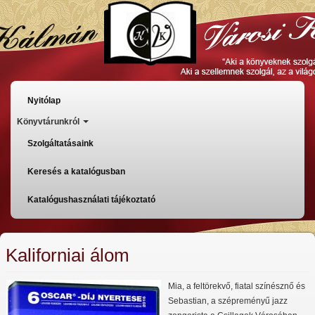
Ugrás
a
tartalomra
Főmenü
Nyitólap
Könyvtárunkról
Szolgáltatásaink
Keresés a katalógusban
Katalógushasználati tájékoztató
Kaliforniai álom
Mia, a feltörekvő, fiatal színésznő és
Sebastian, a szépreményű jazz