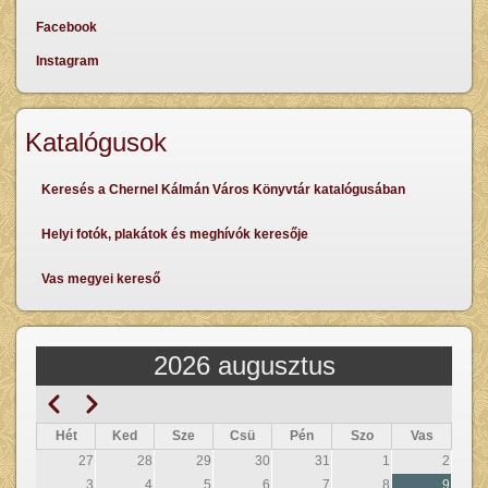
Facebook
Instagram
Katalógusok
Keresés a Chernel Kálmán Város Könyvtár katalógusában
Helyi fotók, plakátok és meghívók keresője
Vas megyei kereső
2026 augusztus
Előző
Következő
Oldalszámozás
Hét
Ked
Sze
Csü
Pén
Szo
Vas
27
28
29
30
31
1
2
3
4
5
6
7
8
9