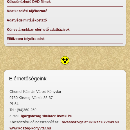
Kölcsönözhető DVD filmek
Adatkezelési tájékoztató
Adatvédelmi tájékoztató
Könyvtárunkban elérhető adatbázisok
Előfizetett folyóirataink
Elérhetőségeink
Chernel Kálmán Városi Könyvtár
9730 Kőszeg, Várkör 35-37.
Pf. 54.
Tel.: (94)360-259
e-mail:
igazgatosag <kukac> kvmkl.hu
Kölcsönzési idő hosszabbítása:
olvasoszolgalat <kukac> kvmkl.hu
www.koszeg-konyvtar.hu