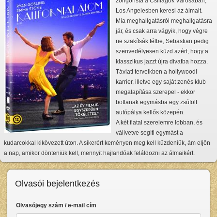
zongorista a Csillagok Városában,
Los Angelesben keresi az álmait.
Mia meghallgatásról meghallgatásra
jár, és csak arra vágyik, hogy végre
ne szakítsák félbe, Sebastian pedig
szenvedélyesen küzd azért, hogy a
klasszikus jazzt újra divatba hozza.
Távlati terveikben a hollywoodi
karrier, illetve egy saját zenés klub
megalapítása szerepel - ekkor
botlanak egymásba egy zsúfolt
autópálya kellős közepén.
A két fiatal szerelemre lobban, és
vállvetve segíti egymást a
kudarcokkal kikövezett úton. A sikerért keményen meg kell küzdeniük, ám eljön
a nap, amikor dönteniük kell, mennyit hajlandóak feláldozni az álmaikért.
Olvasói bejelentkezés
Olvasójegy szám / e-mail cím