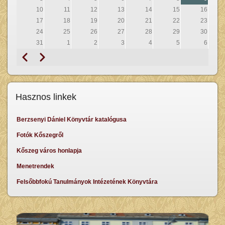
10
11
12
13
14
15
16
17
18
19
20
21
22
23
24
25
26
27
28
29
30
31
1
2
3
4
5
6
Előző
Következő
Oldalszámozás
Hasznos linkek
Berzsenyi Dániel Könyvtár katalógusa
Fotók Kőszegről
Kőszeg város honlapja
Menetrendek
Felsőbbfokú Tanulmányok Intézetének Könyvtára