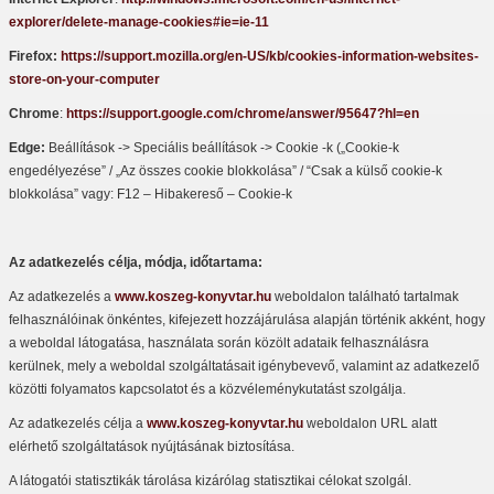
explorer/delete-manage-cookies#ie=ie-11
Firefox:
https://support.mozilla.org/en-US/kb/cookies-information-websites-
store-on-your-computer
Chrome
:
https://support.google.com/chrome/answer/95647?hl=en
Edge:
Beállítások -> Speciális beállítások -> Cookie -k („Cookie-k
engedélyezése” / „Az összes cookie blokkolása” / “Csak a külső cookie-k
blokkolása” vagy: F12 – Hibakereső – Cookie-k
Az adatkezelés célja, módja, időtartama:
Az adatkezelés a
www.koszeg-konyvtar.hu
weboldalon található tartalmak
felhasználóinak önkéntes, kifejezett hozzájárulása alapján történik akként, hogy
a weboldal látogatása, használata során közölt adataik felhasználásra
kerülnek, mely a weboldal szolgáltatásait igénybevevő, valamint az adatkezelő
közötti folyamatos kapcsolatot és a közvéleménykutatást szolgálja.
Az adatkezelés célja a
www.koszeg-konyvtar.hu
weboldalon URL alatt
elérhető szolgáltatások nyújtásának biztosítása.
A látogatói statisztikák tárolása kizárólag statisztikai célokat szolgál.