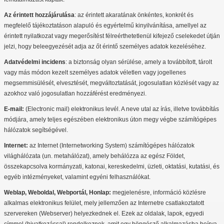
Az érintett hozzájárulása
: az érintett akaratának önkéntes, konkrét és
megfelelő tájékoztatáson alapuló és egyértelmű kinyilvánítása, amellyel az
érintett nyilatkozat vagy megerősítést félreérthetetlenül kifejező cselekedet útján
jelzi, hogy beleegyezését adja az őt érintő személyes adatok kezeléséhez.
Adatvédelmi incidens
: a biztonság olyan sérülése, amely a továbbított, tárolt
vagy más módon kezelt személyes adatok véletlen vagy jogellenes
megsemmisülését, elvesztését, megváltoztatását, jogosulatlan közlését vagy az
azokhoz való jogosulatlan hozzáférést eredményezi.
E-mail:
(Electronic mail) elektronikus levél. A neve utal az írás, illetve továbbítás
módjára, amely teljes egészében elektronikus úton megy végbe számítógépes
hálózatok segítségével.
Internet:
az Internet (Internetworking System) számítógépes hálózatok
világhálózata (un. metahálózat), amely behálózza az egész Földet,
összekapcsolva kormányzati, katonai, kereskedelmi, üzleti, oktatási, kutatási, és
egyéb intézményeket, valamint egyéni felhasználókat.
Weblap, Weboldal, Webportál, Honlap:
megjelenésre, információ közlésre
alkalmas elektronikus felület, mely jellemzően az Internetre csatlakoztatott
szervereken (Webserver) helyezkednek el. Ezek az oldalak, lapok, egyedi