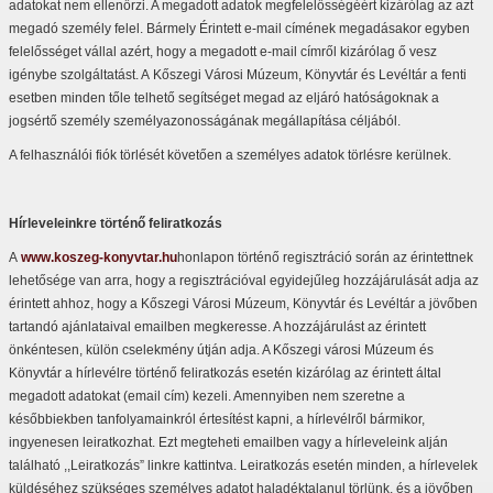
adatokat nem ellenőrzi. A megadott adatok megfelelősségéért kizárólag az azt
megadó személy felel. Bármely Érintett e-mail címének megadásakor egyben
felelősséget vállal azért, hogy a megadott e-mail címről kizárólag ő vesz
igénybe szolgáltatást. A Kőszegi Városi Múzeum, Könyvtár és Levéltár a fenti
esetben minden tőle telhető segítséget megad az eljáró hatóságoknak a
jogsértő személy személyazonosságának megállapítása céljából.
A felhasználói fiók törlését követően a személyes adatok törlésre kerülnek.
Hírleveleinkre történő feliratkozás
A
www.koszeg-konyvtar.hu
honlapon történő regisztráció során az érintettnek
lehetősége van arra, hogy a regisztrációval egyidejűleg hozzájárulását adja az
érintett ahhoz, hogy a Kőszegi Városi Múzeum, Könyvtár és Levéltár a jövőben
tartandó ajánlataival emailben megkeresse. A hozzájárulást az érintett
önkéntesen, külön cselekmény útján adja. A Kőszegi városi Múzeum és
Könyvtár a hírlevélre történő feliratkozás esetén kizárólag az érintett által
megadott adatokat (email cím) kezeli. Amennyiben nem szeretne a
későbbiekben tanfolyamainkról értesítést kapni, a hírlevélről bármikor,
ingyenesen leiratkozhat. Ezt megteheti emailben vagy a hírleveleink alján
található ,,Leiratkozás” linkre kattintva. Leiratkozás esetén minden, a hírlevelek
küldéséhez szükséges személyes adatot haladéktalanul törlünk, és a jövőben