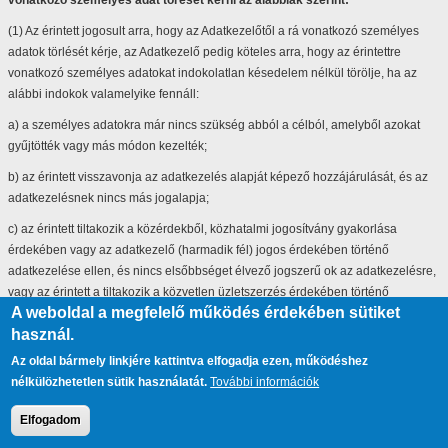
vonatkozó személyes adat törését kérni az alábbiak szerint:
(1) Az érintett jogosult arra, hogy az Adatkezelőtől a rá vonatkozó személyes
adatok törlését kérje, az Adatkezelő pedig köteles arra, hogy az érintettre
vonatkozó személyes adatokat indokolatlan késedelem nélkül törölje, ha az
alábbi indokok valamelyike fennáll:
a) a személyes adatokra már nincs szükség abból a célból, amelyből azokat
gyűjtötték vagy más módon kezelték;
b) az érintett visszavonja az adatkezelés alapját képező hozzájárulását, és az
adatkezelésnek nincs más jogalapja;
c) az érintett tiltakozik a közérdekből, közhatalmi jogosítvány gyakorlása
érdekében vagy az adatkezelő (harmadik fél) jogos érdekében történő
adatkezelése ellen, és nincs elsőbbséget élvező jogszerű ok az adatkezelésre,
vagy az érintett a tiltakozik a közvetlen üzletszerzés érdekében történő
A weboldal a megfelelő működés érdekében sütiket
adatkezelés ellen;
használ.
d) a személyes adatokat jogellenesen kezelték;
Az oldal bármely linkjére kattintva elfogadja ezen, működéshez
e) a személyes adatokat az Adatkezelőre alkalmazandó uniós vagy tagállami
nélkülözhetetlen sütik használatát.
További információk
jogban előírt jogi kötelezettség teljesítéséhez törölni kell;
Elfogadom
f) a személyes adatok gyűjtésére az információs társadalommal összefüggő