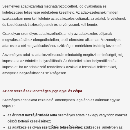
Személyes adat kizárólag meghatározott célból, jog gyakorlása és
kötelezettség teljesítése érdekében kezelhető. Az adatkezelésnek minden
szakaszában meg kell felelnie az adatkezelés céljának, az adatok felvételének
és kezelésének tisztességesnek és törvényesnek kell lennie.
Csak olyan személyes adat kezelhető, amely az adatkezelés céljának
megvalósulásához elengedhetetlen, a cél elérésére alkalmas. A személyes
adat csak a cél megvalósulásához szükséges mértékben és ideig kezelhető.
A személyes adat az adatkezelés során mindaddig megőrzi e minőségét, míg
kapcsolata az érintettel helyreállítható. Az érintettel akkor helyreállítható a
kapcsolat, ha az adatkezelő rendelkezik azokkal a technikai feltételekkel,
amelyek a helyreállításhoz szükségesek.
Az adatkezelések lehetséges jogalapjai és céljai
Személyes adat akkor kezelhető, amennyiben legalább az alábbiak egyike
teljesül:
az
érintett hozzájárulását adta
személyes adatainak egy vagy több konkrét
célból történő kezeléséhez;
az adatkezelés olyan
szerződés teljesítéséhez
szükséges, amelyben az