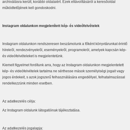
archiválásra került, korábbi oldalaiért. Ezek eltávolításáról a keresőoldal
működtetőjének kell gondoskodni.
Instagram oldalunkon megjelenített kép- és videófelvételek
Instagram oldalunkon rendszeresen beszámolunk a főként könyvtárunkat érintő
hírekről, rendezvényekről, eseményekről, programokról, amelyek kapcsán kép-
és videófelvételeket is megjelentetünk.
Kiemelt figyelmet fordítunk arra, hogy az Instagram oldalunkon megjelentetett
kép- és videófelvételek tartalma ne sérthesse mások személyiségi jogait vagy
jogos érdekeit, s azok jogszerű felhasználására engedéllyel, felhatalmazással
rendelkezzünk minden esetben.
Az adatkezelés célja:
Az Instagram oldalunk látogatóinak tájékoztatása.
Az adatkezelés jogalapja: