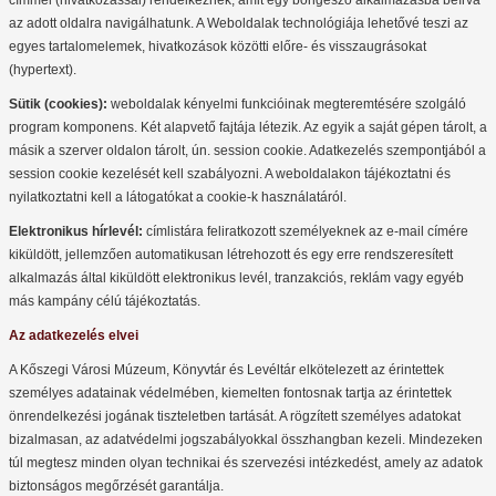
címmel (hivatkozással) rendelkeznek, amit egy böngésző alkalmazásba beírva
az adott oldalra navigálhatunk. A Weboldalak technológiája lehetővé teszi az
egyes tartalomelemek, hivatkozások közötti előre- és visszaugrásokat
(hypertext).
Sütik (cookies):
weboldalak kényelmi funkcióinak megteremtésére szolgáló
program komponens. Két alapvető fajtája létezik. Az egyik a saját gépen tárolt, a
másik a szerver oldalon tárolt, ún. session cookie. Adatkezelés szempontjából a
session cookie kezelését kell szabályozni. A weboldalakon tájékoztatni és
nyilatkoztatni kell a látogatókat a cookie-k használatáról.
Elektronikus hírlevél:
címlistára feliratkozott személyeknek az e-mail címére
kiküldött, jellemzően automatikusan létrehozott és egy erre rendszeresített
alkalmazás által kiküldött elektronikus levél, tranzakciós, reklám vagy egyéb
más kampány célú tájékoztatás.
Az adatkezelés elvei
A Kőszegi Városi Múzeum, Könyvtár és Levéltár elkötelezett az érintettek
személyes adatainak védelmében, kiemelten fontosnak tartja az érintettek
önrendelkezési jogának tiszteletben tartását. A rögzített személyes adatokat
bizalmasan, az adatvédelmi jogszabályokkal összhangban kezeli. Mindezeken
túl megtesz minden olyan technikai és szervezési intézkedést, amely az adatok
biztonságos megőrzését garantálja.