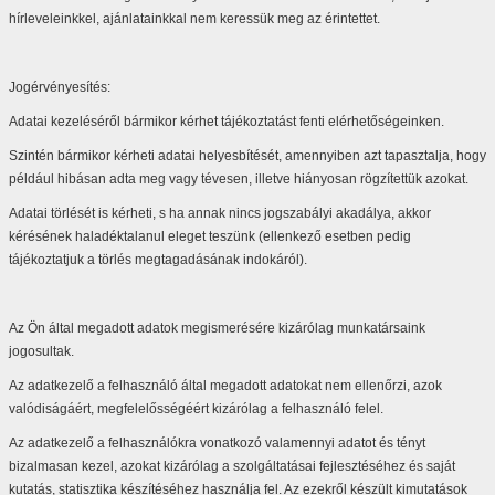
hírleveleinkkel, ajánlatainkkal nem keressük meg az érintettet.
Jogérvényesítés:
Adatai kezeléséről bármikor kérhet tájékoztatást fenti elérhetőségeinken.
Szintén bármikor kérheti adatai helyesbítését, amennyiben azt tapasztalja, hogy
például hibásan adta meg vagy tévesen, illetve hiányosan rögzítettük azokat.
Adatai törlését is kérheti, s ha annak nincs jogszabályi akadálya, akkor
kérésének haladéktalanul eleget teszünk (ellenkező esetben pedig
tájékoztatjuk a törlés megtagadásának indokáról).
Az Ön által megadott adatok megismerésére kizárólag munkatársaink
jogosultak.
Az adatkezelő a felhasználó által megadott adatokat nem ellenőrzi, azok
valódiságáért, megfelelősségéért kizárólag a felhasználó felel.
Az adatkezelő a felhasználókra vonatkozó valamennyi adatot és tényt
bizalmasan kezel, azokat kizárólag a szolgáltatásai fejlesztéséhez és saját
kutatás, statisztika készítéséhez használja fel. Az ezekről készült kimutatások