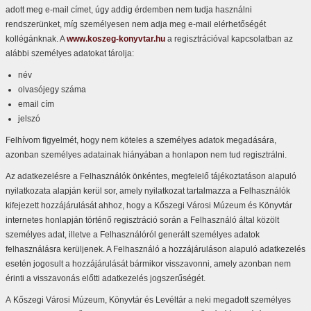
adott meg e-mail címet, úgy addig érdemben nem tudja használni
rendszerünket, míg személyesen nem adja meg e-mail elérhetőségét
kollégánknak. A
www.koszeg-konyvtar.hu
a regisztrációval kapcsolatban az
alábbi személyes adatokat tárolja:
név
olvasójegy száma
email cím
jelszó
Felhívom figyelmét, hogy nem köteles a személyes adatok megadására,
azonban személyes adatainak hiányában a honlapon nem tud regisztrálni.
Az adatkezelésre a Felhasználók önkéntes, megfelelő tájékoztatáson alapuló
nyilatkozata alapján kerül sor, amely nyilatkozat tartalmazza a Felhasználók
kifejezett hozzájárulását ahhoz, hogy a Kőszegi Városi Múzeum és Könyvtár
internetes honlapján történő regisztráció során a Felhasználó által közölt
személyes adat, illetve a Felhasználóról generált személyes adatok
felhasználásra kerüljenek. A Felhasználó a hozzájáruláson alapuló adatkezelés
esetén jogosult a hozzájárulását bármikor visszavonni, amely azonban nem
érinti a visszavonás előtti adatkezelés jogszerűségét.
A Kőszegi Városi Múzeum, Könyvtár és Levéltár a neki megadott személyes