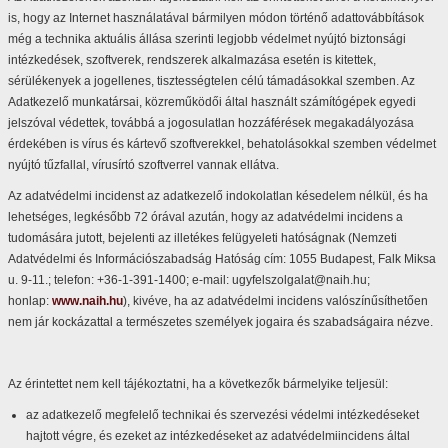
is, hogy az Internet használatával bármilyen módon történő adattovábbítások
még a technika aktuális állása szerinti legjobb védelmet nyújtó biztonsági
intézkedések, szoftverek, rendszerek alkalmazása esetén is kitettek,
sérülékenyek a jogellenes, tisztességtelen célú támadásokkal szemben. Az
Adatkezelő munkatársai, közreműködői által használt számítógépek egyedi
jelszóval védettek, továbbá a jogosulatlan hozzáférések megakadályozása
érdekében is vírus és kártevő szoftverekkel, behatolásokkal szemben védelmet
nyújtó tűzfallal, vírusírtó szoftverrel vannak ellátva.
Az adatvédelmi incidenst az adatkezelő indokolatlan késedelem nélkül, és ha
lehetséges, legkésőbb 72 órával azután, hogy az adatvédelmi incidens a
tudomására jutott, bejelenti az illetékes felügyeleti hatóságnak (Nemzeti
Adatvédelmi és Információszabadság Hatóság cím: 1055 Budapest, Falk Miksa
u. 9-11.; telefon: +36-1-391-1400; e-mail: ugyfelszolgalat@naih.hu;
honlap:
www.naih.hu
), kivéve, ha az adatvédelmi incidens valószínűsíthetően
nem jár kockázattal a természetes személyek jogaira és szabadságaira nézve.
Az érintettet nem kell tájékoztatni, ha a következők bármelyike teljesül:
az adatkezelő megfelelő technikai és szervezési védelmi intézkedéseket
hajtott végre, és ezeket az intézkedéseket az adatvédelmiincidens által