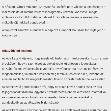
A Kőszegi Városi Múzeum, Könyvtár és Levéltár nem vállalja a felelősséget a
már törölt, de az internetes keresőprogramok közreműködésével mégis
archiválásra került, korábbi oldalaiért. Ezek eltávolításáról a keresőoldal
működtetőjének kell gondoskodni.
A naplózott adatokat a rendszer a naplózás időpontjától számított legfeljebb 1
évig tárolja.
Adatvédelmi incidens
Az Adatkezelő kijelenti, hogy megfelelő biztonsági intézkedéseket hozott annak
érdekében, hogy a személyes adatokat védje különösen a jogosulatlan
hozzáférés, megváltoztatás, továbbítás, nyilvánosságra hozatal, törlés vagy
megsemmisítés, valamint a véletlen megsemmisülés és sérülés, továbbá az
alkalmazott technika megváltozásából fakadó hozzáférhetetlenné válás ellen.
Az Adatkezelő gondoskodik arról, hogy az általa kezelt adatok csak az arra
feljogosítottak számára legyenek hozzáférhetők, ennek keretében informatikai
és munkaszervezési továbbá szervezeten belüli intézkedésekkel is
gondoskodik az adatkezelés biztonságáról.
Az Adatkezelőnek azonban tájékoztatni kell az érintetteket arról a körülményről