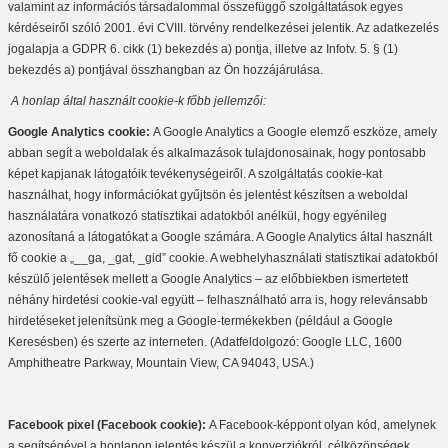
valamint az információs társadalommal összefüggő szolgáltatások egyes
kérdéseiről szóló 2001. évi CVIII. törvény rendelkezései jelentik. Az adatkezelés
jogalapja a GDPR 6. cikk (1) bekezdés a) pontja, illetve az Infotv. 5. § (1)
bekezdés a) pontjával összhangban az Ön hozzájárulása.
A honlap által használt cookie-k főbb jellemzői:
Google Analytics cookie:
A Google Analytics a Google elemző eszköze, amely
abban segít a weboldalak és alkalmazások tulajdonosainak, hogy pontosabb
képet kapjanak látogatóik tevékenységeiről. A szolgáltatás cookie-kat
használhat, hogy információkat gyűjtsön és jelentést készítsen a weboldal
használatára vonatkozó statisztikai adatokból anélkül, hogy egyénileg
azonosítaná a látogatókat a Google számára. A Google Analytics által használt
fő cookie a „__ga, _gat, _gid” cookie. A webhelyhasználati statisztikai adatokból
készülő jelentések mellett a Google Analytics – az előbbiekben ismertetett
néhány hirdetési cookie-val együtt – felhasználható arra is, hogy relevánsabb
hirdetéseket jelenítsünk meg a Google-termékekben (például a Google
Keresésben) és szerte az interneten.
(Adatfeldolgozó: Google LLC, 1600
Amphitheatre Parkway, Mountain View, CA 94043, USA.)
Facebook pixel (Facebook cookie):
A Facebook-képpont olyan kód, amelynek
a segítségével a honlapon jelentés készül a konverziókról, célközönségek