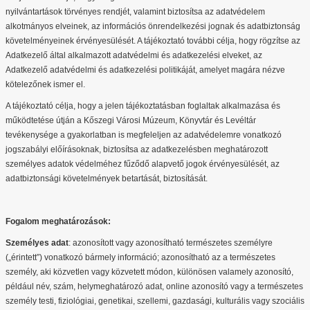
nyilvántartások törvényes rendjét, valamint biztosítsa az adatvédelem
alkotmányos elveinek, az információs önrendelkezési jognak és adatbiztonság
követelményeinek érvényesülését. A tájékoztató további célja, hogy rögzítse az
Adatkezelő által alkalmazott adatvédelmi és adatkezelési elveket, az
Adatkezelő adatvédelmi és adatkezelési politikáját, amelyet magára nézve
kötelezőnek ismer el.
A tájékoztató célja, hogy a jelen tájékoztatásban foglaltak alkalmazása és
működtetése útján a Kőszegi Városi Múzeum, Könyvtár és Levéltár
tevékenysége a gyakorlatban is megfeleljen az adatvédelemre vonatkozó
jogszabályi előírásoknak, biztosítsa az adatkezelésben meghatározott
személyes adatok védelméhez fűződő alapvető jogok érvényesülését, az
adatbiztonsági követelmények betartását, biztosítását.
Fogalom meghatározások:
Személyes adat
: azonosított vagy azonosítható természetes személyre
(„érintett”) vonatkozó bármely információ; azonosítható az a természetes
személy, aki közvetlen vagy közvetett módon, különösen valamely azonosító,
például név, szám, helymeghatározó adat, online azonosító vagy a természetes
személy testi, fiziológiai, genetikai, szellemi, gazdasági, kulturális vagy szociális