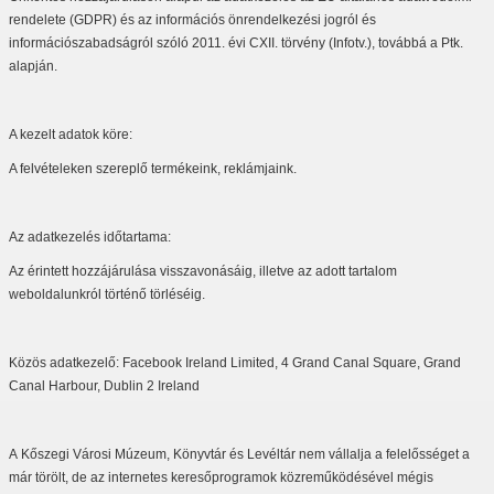
rendelete (GDPR) és az információs önrendelkezési jogról és
információszabadságról szóló 2011. évi CXII. törvény (Infotv.), továbbá a Ptk.
alapján.
A kezelt adatok köre:
A felvételeken szereplő termékeink, reklámjaink.
Az adatkezelés időtartama:
Az érintett hozzájárulása visszavonásáig, illetve az adott tartalom
weboldalunkról történő törléséig.
Közös adatkezelő: Facebook Ireland Limited, 4 Grand Canal Square, Grand
Canal Harbour, Dublin 2 Ireland
A Kőszegi Városi Múzeum, Könyvtár és Levéltár nem vállalja a felelősséget a
már törölt, de az internetes keresőprogramok közreműködésével mégis