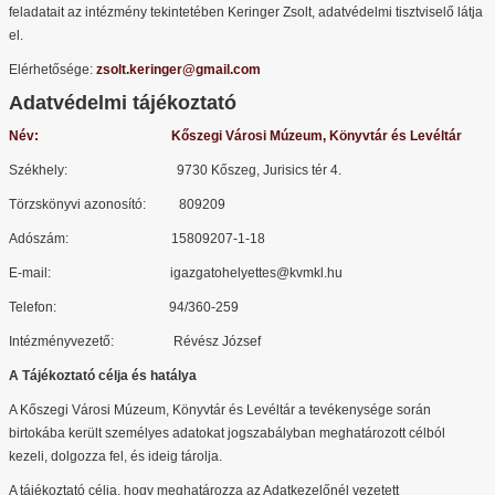
feladatait az intézmény tekintetében Keringer Zsolt, adatvédelmi tisztviselő látja
el.
Elérhetősége:
zsolt.keringer@gmail.com
Adatvédelmi tájékoztató
Név: Kőszegi Városi Múzeum, Könyvtár és Levéltár
Székhely: 9730 Kőszeg, Jurisics tér 4.
Törzskönyvi azonosító: 809209
Adószám: 15809207-1-18
E-mail: igazgatohelyettes@kvmkl.hu
Telefon: 94/360-259
Intézményvezető: Révész József
A Tájékoztató célja és hatálya
A Kőszegi Városi Múzeum, Könyvtár és Levéltár a tevékenysége során
birtokába került személyes adatokat jogszabályban meghatározott célból
kezeli, dolgozza fel, és ideig tárolja.
A tájékoztató célja, hogy meghatározza az Adatkezelőnél vezetett