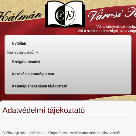
Ugrás
a
tartalomra
Főmenü
Nyitólap
Könyvtárunkról
Szolgáltatásaink
Keresés a katalógusban
Katalógushasználati tájékoztató
Adatvédelmi tájékoztató
A Kőszegi Városi Múzeum, Könyvtár és Levéltár adatvédelmi tisztviselői