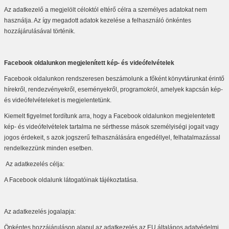
Az adatkezelő a megjelölt céloktól eltérő célra a személyes adatokat nem
használja. Az így megadott adatok kezelése a felhasználó önkéntes
hozzájárulásával történik.
Facebook oldalunkon megjelenített kép- és videófelvételek
Facebook oldalunkon rendszeresen beszámolunk a főként könyvtárunkat érintő
hírekről, rendezvényekről, eseményekről, programokról, amelyek kapcsán kép-
és videófelvételeket is megjelentetünk.
Kiemelt figyelmet fordítunk arra, hogy a Facebook oldalunkon megjelentetett
kép- és videófelvételek tartalma ne sérthesse mások személyiségi jogait vagy
jogos érdekeit, s azok jogszerű felhasználására engedéllyel, felhatalmazással
rendelkezzünk minden esetben.
Az adatkezelés célja:
A Facebook oldalunk látogatóinak tájékoztatása.
Az adatkezelés jogalapja:
Önkéntes hozzájáruláson alapul az adatkezelés az EU általános adatvédelmi