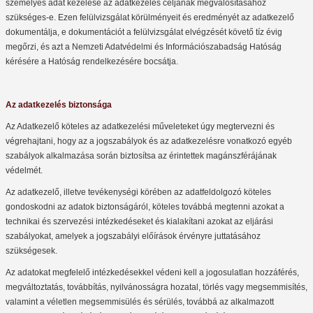
személyes adat kezelése az adatkezelés céljának megvalósításához
szükséges-e. Ezen felülvizsgálat körülményeit és eredményét az adatkezelő
dokumentálja, e dokumentációt a felülvizsgálat elvégzését követő tíz évig
megőrzi, és azt a Nemzeti Adatvédelmi és Információszabadság Hatóság
kérésére a Hatóság rendelkezésére bocsátja.
Az adatkezelés biztonsága
Az Adatkezelő köteles az adatkezelési műveleteket úgy megtervezni és
végrehajtani, hogy az a jogszabályok és az adatkezelésre vonatkozó egyéb
szabályok alkalmazása során biztosítsa az érintettek magánszférájának
védelmét.
Az adatkezelő, illetve tevékenységi körében az adatfeldolgozó köteles
gondoskodni az adatok biztonságáról, köteles továbbá megtenni azokat a
technikai és szervezési intézkedéseket és kialakítani azokat az eljárási
szabályokat, amelyek a jogszabályi előírások érvényre juttatásához
szükségesek.
Az adatokat megfelelő intézkedésekkel védeni kell a jogosulatlan hozzáférés,
megváltoztatás, továbbítás, nyilvánosságra hozatal, törlés vagy megsemmisítés,
valamint a véletlen megsemmisülés és sérülés, továbbá az alkalmazott