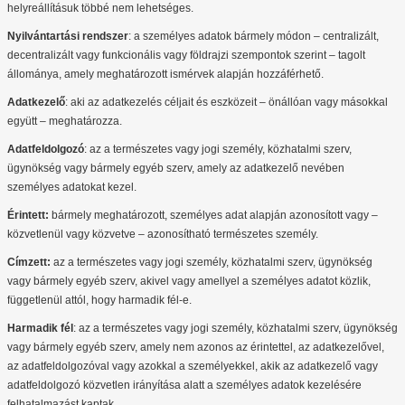
helyreállításuk többé nem lehetséges.
Nyilvántartási rendszer
: a személyes adatok bármely módon – centralizált,
decentralizált vagy funkcionális vagy földrajzi szempontok szerint – tagolt
állománya, amely meghatározott ismérvek alapján hozzáférhető.
Adatkezelő
: aki az adatkezelés céljait és eszközeit – önállóan vagy másokkal
együtt – meghatározza.
Adatfeldolgozó
: az a természetes vagy jogi személy, közhatalmi szerv,
ügynökség vagy bármely egyéb szerv, amely az adatkezelő nevében
személyes adatokat kezel.
Érintett:
bármely meghatározott, személyes adat alapján azonosított vagy –
közvetlenül vagy közvetve – azonosítható természetes személy.
Címzett:
az a természetes vagy jogi személy, közhatalmi szerv, ügynökség
vagy bármely egyéb szerv, akivel vagy amellyel a személyes adatot közlik,
függetlenül attól, hogy harmadik fél-e.
Harmadik fél
: az a természetes vagy jogi személy, közhatalmi szerv, ügynökség
vagy bármely egyéb szerv, amely nem azonos az érintettel, az adatkezelővel,
az adatfeldolgozóval vagy azokkal a személyekkel, akik az adatkezelő vagy
adatfeldolgozó közvetlen irányítása alatt a személyes adatok kezelésére
felhatalmazást kaptak.