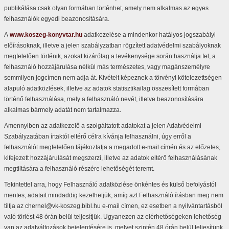
publikálása csak olyan formában történhet, amely nem alkalmas az egyes
felhasználók egyedi beazonosítására.
A
www.koszeg-konyvtar.hu
adatkezelése a mindenkor hatályos jogszabályi
előírásoknak, illetve a jelen szabályzatban rögzített adatvédelmi szabályoknak
megfelelően történik, azokat kizárólag a tevékenysége során használja fel, a
felhasználó hozzájárulása nélkül más természetes, vagy magánszemélyre
semmilyen jogcímen nem adja át. Kivételt képeznek a törvényi kötelezettségen
alapuló adatközlések, illetve az adatok statisztikailag összesített formában
történő felhasználása, mely a felhasználó nevét, illetve beazonosítására
alkalmas bármely adatát nem tartalmazza.
Amennyiben az adatkezelő a szolgáltatott adatokat a jelen Adatvédelmi
Szabályzatában írtaktól eltérő célra kívánja felhasználni, úgy erről a
felhasználót megfelelően tájékoztatja a megadott e-mail címén és az előzetes,
kifejezett hozzájárulását megszerzi, illetve az adatok eltérő felhasználásának
megtiltására a felhasználó részére lehetőségét teremt.
Tekintettel arra, hogy Felhasználó adatközlése önkéntes és külső befolyástól
mentes, adatait mindaddig kezelhetjük, amíg azt Felhasználó írásban meg nem
tiltja az chernel@vk-koszeg.bibl.hu e-mail címen, ez esetben a nyilvántartásból
való törlést 48 órán belül teljesítjük. Ugyanezen az elérhetőségeken lehetőség
van az adatváltozások bejelentésére is, melyet szintén 48 órán belül teljesítünk.