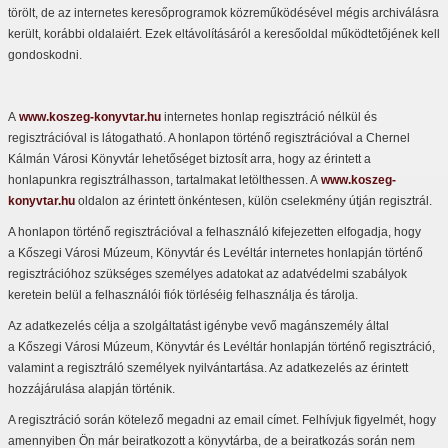
törölt, de az internetes keresőprogramok közreműködésével mégis archiválásra
került, korábbi oldalaiért. Ezek eltávolításáról a keresőoldal működtetőjének kell
gondoskodni.
A
www.koszeg-konyvtar.hu
internetes honlap regisztráció nélkül és
regisztrációval is látogatható. A honlapon történő regisztrációval a Chernel
Kálmán Városi Könyvtár lehetőséget biztosít arra, hogy az érintett a
honlapunkra regisztrálhasson, tartalmakat letölthessen. A
www.koszeg-
konyvtar.hu
oldalon az érintett önkéntesen, külön cselekmény útján regisztrál.
A honlapon történő regisztrációval a felhasználó kifejezetten elfogadja, hogy
a Kőszegi Városi Múzeum, Könyvtár és Levéltár internetes honlapján történő
regisztrációhoz szükséges személyes adatokat az adatvédelmi szabályok
keretein belül a felhasználói fiók törléséig felhasználja és tárolja.
Az adatkezelés célja a szolgáltatást igénybe vevő magánszemély által
a Kőszegi Városi Múzeum, Könyvtár és Levéltár honlapján történő regisztráció,
valamint a regisztráló személyek nyilvántartása. Az adatkezelés az érintett
hozzájárulása alapján történik.
A regisztráció során kötelező megadni az email címet. Felhívjuk figyelmét, hogy
amennyiben Ön már beiratkozott a könyvtárba, de a beiratkozás során nem