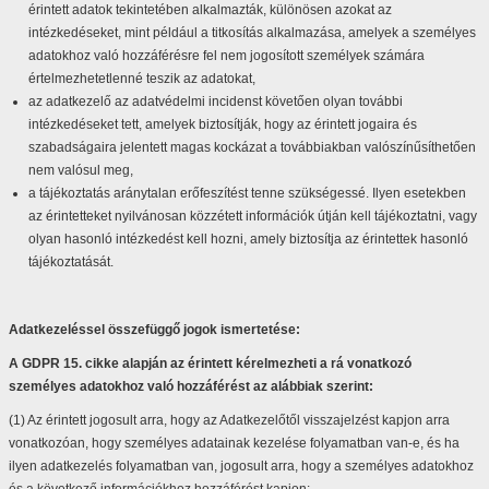
érintett adatok tekintetében alkalmazták, különösen azokat az
intézkedéseket, mint például a titkosítás alkalmazása, amelyek a személyes
adatokhoz való hozzáférésre fel nem jogosított személyek számára
értelmezhetetlenné teszik az adatokat,
az adatkezelő az adatvédelmi incidenst követően olyan további
intézkedéseket tett, amelyek biztosítják, hogy az érintett jogaira és
szabadságaira jelentett magas kockázat a továbbiakban valószínűsíthetően
nem valósul meg,
a tájékoztatás aránytalan erőfeszítést tenne szükségessé. Ilyen esetekben
az érintetteket nyilvánosan közzétett információk útján kell tájékoztatni, vagy
olyan hasonló intézkedést kell hozni, amely biztosítja az érintettek hasonló
tájékoztatását.
Adatkezeléssel összefüggő jogok ismertetése:
A GDPR 15. cikke alapján az érintett kérelmezheti a rá vonatkozó
személyes adatokhoz való hozzáférést az alábbiak szerint:
(1) Az érintett jogosult arra, hogy az Adatkezelőtől visszajelzést kapjon arra
vonatkozóan, hogy személyes adatainak kezelése folyamatban van-e, és ha
ilyen adatkezelés folyamatban van, jogosult arra, hogy a személyes adatokhoz