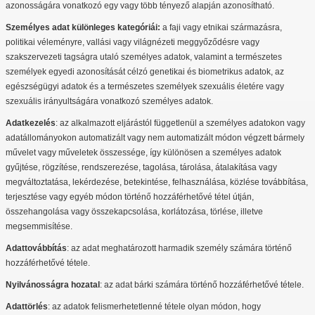
azonosságára vonatkozó egy vagy több tényező alapján azonosítható.
Személyes adat különleges kategóriái:
a faji vagy etnikai származásra,
politikai véleményre, vallási vagy világnézeti meggyőződésre vagy
szakszervezeti tagságra utaló személyes adatok, valamint a természetes
személyek egyedi azonosítását célzó genetikai és biometrikus adatok, az
egészségügyi adatok és a természetes személyek szexuális életére vagy
szexuális irányultságára vonatkozó személyes adatok.
Adatkezelés
: az alkalmazott eljárástól függetlenül a személyes adatokon vagy
adatállományokon automatizált vagy nem automatizált módon végzett bármely
művelet vagy műveletek összessége, így különösen a személyes adatok
gyűjtése, rögzítése, rendszerezése, tagolása, tárolása, átalakítása vagy
megváltoztatása, lekérdezése, betekintése, felhasználása, közlése továbbítása,
terjesztése vagy egyéb módon történő hozzáférhetővé tétel útján,
összehangolása vagy összekapcsolása, korlátozása, törlése, illetve
megsemmisítése.
Adattovábbítás
: az adat meghatározott harmadik személy számára történő
hozzáférhetővé tétele.
Nyilvánosságra hozatal
: az adat bárki számára történő hozzáférhetővé tétele.
Adattörlés
: az adatok felismerhetetlenné tétele olyan módon, hogy