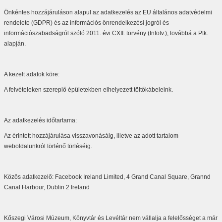
Önkéntes hozzájáruláson alapul az adatkezelés az EU általános adatvédelmi
rendelete (GDPR) és az információs önrendelkezési jogról és
információszabadságról szóló 2011. évi CXII. törvény (Infotv.), továbbá a Ptk.
alapján.
A kezelt adatok köre:
A felvételeken szereplő épületekben elhelyezett töltőkábeleink.
Az adatkezelés időtartama:
Az érintett hozzájárulása visszavonásáig, illetve az adott tartalom
weboldalunkról történő törléséig.
Közös adatkezelő: Facebook Ireland Limited, 4 Grand Canal Square, Grannd
Canal Harbour, Dublin 2 Ireland
Kőszegi Városi Múzeum, Könyvtár és Levéltár nem vállalja a felelősséget a már