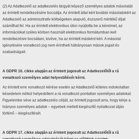
(2) Az Adatkezelő az adatkezelés tárgyát képező személyes adatok másolatát
az érintett rendelkezésére bocsátja. Az érintett által kért további másolatokért az
Adatkezelő az adminisztratív költségeken alapuló, észszerű mértékű díjat
számíthat fel. Ha az érintett elektronikus úton nyújtotta be a kérelmet, az
információkat széles körben használt elektronikus formátumban kell
rendelkezésre bocsátani, kivéve, ha az érintett másként kéri. A másolat
igénylésére vonatkozó jog nem érintheti hátrányosan mások jogait és
szabadságait.
A GDPR 16. cikke alapján az érintett jogosult az Adatkezelőtől a rá
vonatkozó személyes adat helyesbítését kérni.
Az érintett erre vonatkozó kérése esetén az Adatkezelő köteles indokolatlan
késedelem nélkül helyesbíteni a rá vonatkozó pontatlan személyes adatokat.
Figyelembe véve az adatkezelés célját, az érintett jogosult arra, hogy kérje a
hiányos személyes adatok – egyebek mellett kiegészítő nyilatkozat útján
történő – kiegészítését.
A GDPR 17. cikke alapján az érintett jogosult az Adatkezelőtől a rá