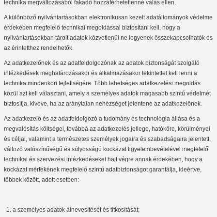
technika megváltozásából fakadó hozzáférhetetlenné válás ellen.
A különböző nyilvántartásokban elektronikusan kezelt adatállományok védelme
érdekében megfelelő technikai megoldással biztosítani kell, hogy a
nyilvántartásokban tárolt adatok közvetlenül ne legyenek összekapcsolhatók és
az érintetthez rendelhetők.
Az adatkezelőnek és az adatfeldolgozónak az adatok biztonságát szolgáló
intézkedések meghatározásakor és alkalmazásakor tekintettel kell lenni a
technika mindenkori fejlettségére. Több lehetséges adatkezelési megoldás
közül azt kell választani, amely a személyes adatok magasabb szintű védelmét
biztosítja, kivéve, ha az aránytalan nehézséget jelentene az adatkezelőnek.
Az adatkezelő és az adatfeldolgozó a tudomány és technológia állása és a
megvalósítás költségei, továbbá az adatkezelés jellege, hatóköre, körülményei
és céljai, valamint a természetes személyek jogaira és szabadságaira jelentett,
változó valószínűségű és súlyosságú kockázat figyelembevételével megfelelő
technikai és szervezési intézkedéseket hajt végre annak érdekében, hogy a
kockázat mértékének megfelelő szintű adatbiztonságot garantálja, ideértve,
többek között, adott esetben:
a személyes adatok álnevesítését és titkosítását;