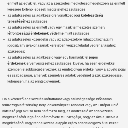
érintett az egyik fél, vagy az a szerződés megkötését megelőzően az érintett
kérésére történő lépések megtételéhez szükséges;
az adatkezelés az adatkezelőre vonatkozó
jogi kötelezettség
teljesítéséhez
szükséges;
az adatkezelés az érintett vagy egy másik természetes személy
létfontosságú érdekeinek védelme
miatt szükséges;
az adatkezelés közérdekű vagy az adatkezelőre ruházott közhatalmi
jogosítvány gyakorlásának keretében végzett feladat végrehajtásához
szükséges;
az adatkezelés az adatkezelő vagy egy harmadik fél
jogos
érdekeinek
érvényesítéséhez szükséges, kivéve, ha ezen érdekekkel
szemben elsőbbséget élveznek az érintett olyan érdekei vagy alapvető jogai
és szabadságai, amelyek személyes adatok védelmét teszik szükségessé,
különösen, ha az érintett gyermek.
Ha a kötelező adatkezelés időtartamát vagy szükségessége időszakos
felülvizsgálatát törvény, helyi önkormányzati rendelet vagy az Európai Unió
kötelező jogi aktusa nem határozza meg, az adatkezelő az adatkezelés
megkezdésétől legalább háromévete felülvizsgálja, hogy az általa, illetve a
megbízásából vagy rendelkezése alapján eljáró adatfeldolgozó által kezelt