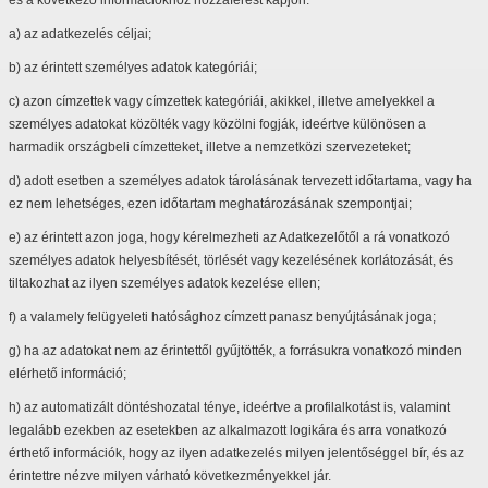
és a következő információkhoz hozzáférést kapjon:
a) az adatkezelés céljai;
b) az érintett személyes adatok kategóriái;
c) azon címzettek vagy címzettek kategóriái, akikkel, illetve amelyekkel a
személyes adatokat közölték vagy közölni fogják, ideértve különösen a
harmadik országbeli címzetteket, illetve a nemzetközi szervezeteket;
d) adott esetben a személyes adatok tárolásának tervezett időtartama, vagy ha
ez nem lehetséges, ezen időtartam meghatározásának szempontjai;
e) az érintett azon joga, hogy kérelmezheti az Adatkezelőtől a rá vonatkozó
személyes adatok helyesbítését, törlését vagy kezelésének korlátozását, és
tiltakozhat az ilyen személyes adatok kezelése ellen;
f) a valamely felügyeleti hatósághoz címzett panasz benyújtásának joga;
g) ha az adatokat nem az érintettől gyűjtötték, a forrásukra vonatkozó minden
elérhető információ;
h) az automatizált döntéshozatal ténye, ideértve a profilalkotást is, valamint
legalább ezekben az esetekben az alkalmazott logikára és arra vonatkozó
érthető információk, hogy az ilyen adatkezelés milyen jelentőséggel bír, és az
érintettre nézve milyen várható következményekkel jár.