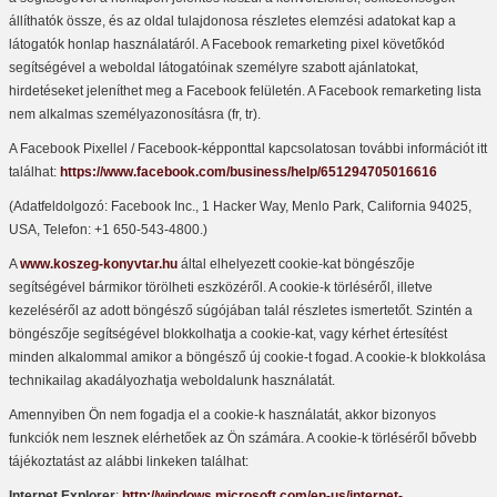
állíthatók össze, és az oldal tulajdonosa részletes elemzési adatokat kap a
látogatók honlap használatáról. A Facebook remarketing pixel követőkód
segítségével a weboldal látogatóinak személyre szabott ajánlatokat,
hirdetéseket jeleníthet meg a Facebook felületén. A Facebook remarketing lista
nem alkalmas személyazonosításra (fr, tr).
A Facebook Pixellel / Facebook-képponttal kapcsolatosan további információt itt
találhat:
https://www.facebook.com/business/help/651294705016616
(Adatfeldolgozó: Facebook Inc., 1 Hacker Way, Menlo Park, California 94025,
USA, Telefon: +1 650-543-4800.)
A
www.koszeg-konyvtar.hu
által elhelyezett cookie-kat böngészője
segítségével bármikor törölheti eszközéről. A cookie-k törléséről, illetve
kezeléséről az adott böngésző súgójában talál részletes ismertetőt. Szintén a
böngészője segítségével blokkolhatja a cookie-kat, vagy kérhet értesítést
minden alkalommal amikor a böngésző új cookie-t fogad. A cookie-k blokkolása
technikailag akadályozhatja weboldalunk használatát.
Amennyiben Ön nem fogadja el a cookie-k használatát, akkor bizonyos
funkciók nem lesznek elérhetőek az Ön számára. A cookie-k törléséről bővebb
tájékoztatást az alábbi linkeken találhat:
Internet Explorer
:
http://windows.microsoft.com/en-us/internet-