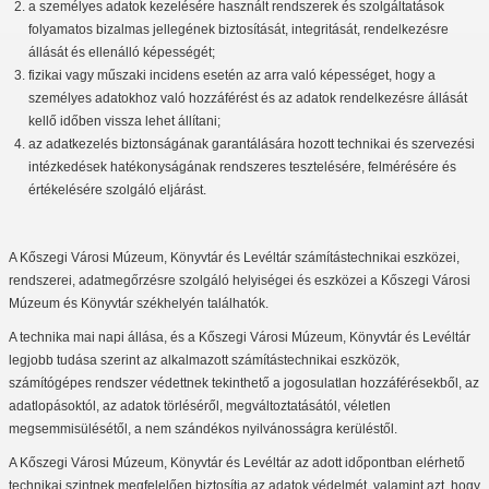
a személyes adatok kezelésére használt rendszerek és szolgáltatások
folyamatos bizalmas jellegének biztosítását, integritását, rendelkezésre
állását és ellenálló képességét;
fizikai vagy műszaki incidens esetén az arra való képességet, hogy a
személyes adatokhoz való hozzáférést és az adatok rendelkezésre állását
kellő időben vissza lehet állítani;
az adatkezelés biztonságának garantálására hozott technikai és szervezési
intézkedések hatékonyságának rendszeres tesztelésére, felmérésére és
értékelésére szolgáló eljárást.
A Kőszegi Városi Múzeum, Könyvtár és Levéltár számítástechnikai eszközei,
rendszerei, adatmegőrzésre szolgáló helyiségei és eszközei a Kőszegi Városi
Múzeum és Könyvtár székhelyén találhatók.
A technika mai napi állása, és a Kőszegi Városi Múzeum, Könyvtár és Levéltár
legjobb tudása szerint az alkalmazott számítástechnikai eszközök,
számítógépes rendszer védettnek tekinthető a jogosulatlan hozzáférésekből, az
adatlopásoktól, az adatok törléséről, megváltoztatásától, véletlen
megsemmisülésétől, a nem szándékos nyilvánosságra kerüléstől.
A Kőszegi Városi Múzeum, Könyvtár és Levéltár az adott időpontban elérhető
technikai szintnek megfelelően biztosítja az adatok védelmét, valamint azt, hogy