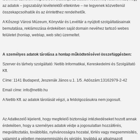
az adatok – jogszabályi kivételektől eltekintve – ne legyenek közvetlenül
összekapcsolhatók és az érintetthez rendelhetők.
A Kőszegi Városi Múzeum, Könyvtár és Levéltár a nyújtott szolgáltatásainak
bemutatása, reklámozása érdekében saját domain nevéhez tartozó webes
felületet (honlap, weblap, web site) üzemeltet.
A személyes adatok tárolása a honlap működtetésével összefüggésben:
Szerver és tárhely szolgáltató: Netlib Informatikai, Kereskedelmi és Szolgáltató
Kft.
Címe: 1141 Budapest, Jeszenák János u.1. 1/5. Adószám:13162979-2-42
Email címe: info@netlib.hu
A Netlib Kft. az adatok tárolását végzi, a feldolgozásukra nem jogosult.
Az Adatkezelő kijelenti, hogy megfelelő biztonsági intézkedéseket hozott annak
érdekében, hogy a személyes adatok védje a jogosulatlan hozzáférés,
megváltoztatás, továbbítás, nyilvánosságra hozatal, törlés vagy megsemmisítés,
valamint a véletlen megsemmisülés és sérülés, továbbá az alkalmazott