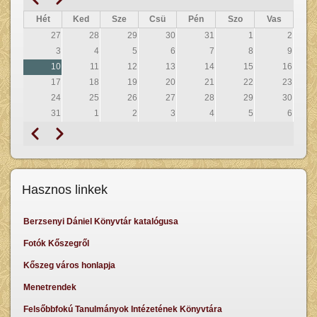
Oldalszámozás
Hét
Ked
Sze
Csü
Pén
Szo
Vas
27
28
29
30
31
1
2
3
4
5
6
7
8
9
10
11
12
13
14
15
16
17
18
19
20
21
22
23
24
25
26
27
28
29
30
31
1
2
3
4
5
6
Előző
Következő
Oldalszámozás
Hasznos linkek
Berzsenyi Dániel Könyvtár katalógusa
Fotók Kőszegről
Kőszeg város honlapja
Menetrendek
Felsőbbfokú Tanulmányok Intézetének Könyvtára