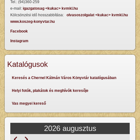
Tel.: (94)360-259
e-mail:
igazgatosag <kukac> kvmkl.hu
Kölcsönzési idő hosszabbítása:
olvasoszolgalat <kukac> kvmkl.hu
www.koszeg-konyvtar.hu
Facebook
Instagram
Katalógusok
Keresés a Chernel Kálmán Város Könyvtár katalógusában
Helyi fotók, plakátok és meghívók keresője
Vas megyei kereső
2026 augusztus
Előző
Következő