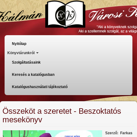
Ugrás
a
tartalomra
Főmenü
Nyitólap
Könyvtárunkról
Szolgáltatásaink
Keresés a katalógusban
Katalógushasználati tájékoztató
Összeköt a szeretet - Beszoktatós
mesekönyv
Szerző
Farkas