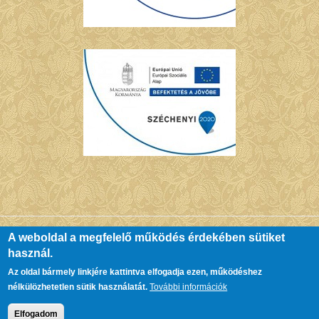
A weboldal a megfelelő működés érdekében sütiket
használ.
© Copyright Chernel Kálmán Városi Könyvtár - Kőszeg. All Rights
Az oldal bármely linkjére kattintva elfogadja ezen, működéshez
Reserved.
nélkülözhetetlen sütik használatát.
További információk
Elfogadom