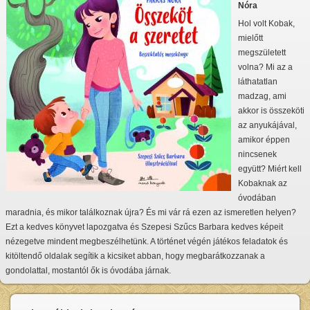
Nóra
Hol volt Kobak,
mielőtt
megszületett
volna? Mi az a
láthatatlan
madzag, ami
akkor is összeköti
az anyukájával,
amikor éppen
nincsenek
együtt? Miért kell
Kobaknak az
óvodában
maradnia, és mikor találkoznak újra? És mi vár rá ezen az ismeretlen helyen?
Ezt a kedves könyvet lapozgatva és Szepesi Szűcs Barbara kedves képeit
nézegetve mindent megbeszélhetünk. A történet végén játékos feladatok és
kitöltendő oldalak segítik a kicsiket abban, hogy megbarátkozzanak a
gondolattal, mostantól ők is óvodába járnak.