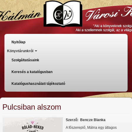
Ugrás
a
tartalomra
Főmenü
Nyitólap
Könyvtárunkról
Szolgáltatásaink
Keresés a katalógusban
Katalógushasználati tájékoztató
Pulcsiban alszom
Szerző
Bencze Blanka
A főszereplő, Málna egy átlagos