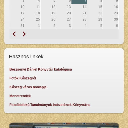
3
4
5
6
7
8
9
10
11
12
13
14
15
16
17
18
19
20
21
22
23
24
25
26
27
28
29
30
31
1
2
3
4
5
6
Előző
Következő
Oldalszámozás
Hasznos linkek
Berzsenyi Dániel Könyvtár katalógusa
Fotók Kőszegről
Kőszeg város honlapja
Menetrendek
Felsőbbfokú Tanulmányok Intézetének Könyvtára