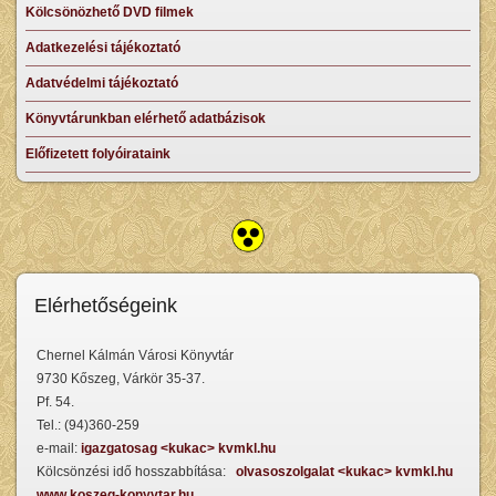
Kölcsönözhető DVD filmek
Adatkezelési tájékoztató
Adatvédelmi tájékoztató
Könyvtárunkban elérhető adatbázisok
Előfizetett folyóirataink
Elérhetőségeink
Chernel Kálmán Városi Könyvtár
9730 Kőszeg, Várkör 35-37.
Pf. 54.
Tel.: (94)360-259
e-mail:
igazgatosag <kukac> kvmkl.hu
Kölcsönzési idő hosszabbítása:
olvasoszolgalat <kukac> kvmkl.hu
www.koszeg-konyvtar.hu