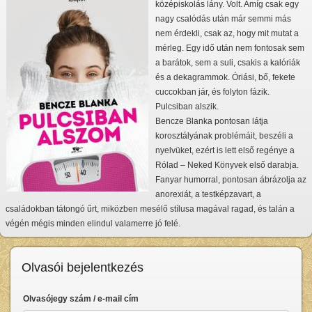
középiskolás lány. Volt. Amíg csak egy
nagy csalódás után már semmi más
nem érdekli, csak az, hogy mit mutat a
mérleg. Egy idő után nem fontosak sem
a barátok, sem a suli, csakis a kalóriák
és a dekagrammok. Óriási, bő, fekete
cuccokban jár, és folyton fázik.
Pulcsiban alszik.
Bencze Blanka pontosan látja
korosztályának problémáit, beszéli a
nyelvüket, ezért is lett első regénye a
Rólad – Neked Könyvek első darabja.
Fanyar humorral, pontosan ábrázolja az
anorexiát, a testképzavart, a
családokban tátongó űrt, miközben mesélő stílusa magával ragad, és talán a
végén mégis minden elindul valamerre jó felé.
Olvasói bejelentkezés
Olvasójegy szám / e-mail cím