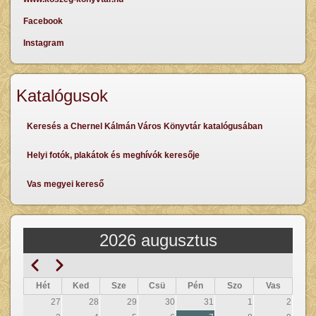
Facebook
Instagram
Katalógusok
Keresés a Chernel Kálmán Város Könyvtár katalógusában
Helyi fotók, plakátok és meghívók keresője
Vas megyei kereső
2026 augusztus
Előző
Következő
Oldalszámozás
Hét
Ked
Sze
Csü
Pén
Szo
Vas
27
28
29
30
31
1
2