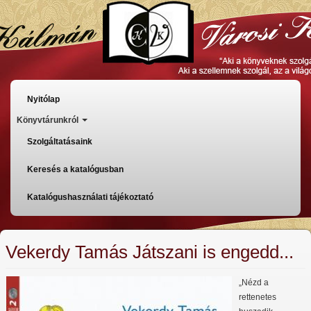
Ugrás
a
tartalomra
Főmenü
Nyitólap
Könyvtárunkról
Szolgáltatásaink
Keresés a katalógusban
Katalógushasználati tájékoztató
Vekerdy Tamás Játszani is engedd...
„Nézd a
rettenetes