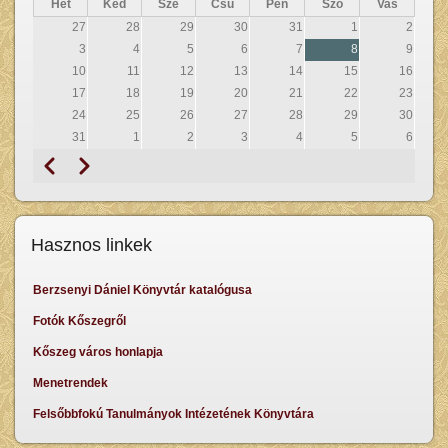
Hét
Ked
Sze
Csü
Pén
Szo
Vas
27
28
29
30
31
1
2
3
4
5
6
7
8
9
10
11
12
13
14
15
16
17
18
19
20
21
22
23
24
25
26
27
28
29
30
31
1
2
3
4
5
6
Előző
Következő
Oldalszámozás
Hasznos linkek
Berzsenyi Dániel Könyvtár katalógusa
Fotók Kőszegről
Kőszeg város honlapja
Menetrendek
Felsőbbfokú Tanulmányok Intézetének Könyvtára