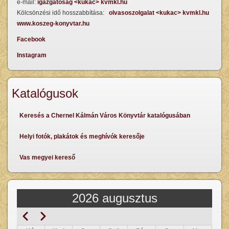
e-mail:
igazgatosag <kukac> kvmkl.hu
Kölcsönzési idő hosszabbítása:
olvasoszolgalat <kukac> kvmkl.hu
www.koszeg-konyvtar.hu
Facebook
Instagram
Katalógusok
Keresés a Chernel Kálmán Város Könyvtár katalógusában
Helyi fotók, plakátok és meghívók keresője
Vas megyei kereső
2026 augusztus
Előző
Következő
Oldalszámozás