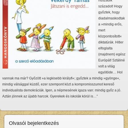
huszadik
századot! Hogy
győztek, hogy
diadalmaskodtak
a »mindig erős,
mert
központosított«
diktatúrák. Hitler
elfoglalta
(majdnem) egész
Európát! Sztáliné
volt a világ
egyötöde… Hol
vannak ma már? Győzött »a legkisebb királyfi«; győztek a mindig »gyönge«,
mindig válsággal küzdő, ezer szempont közt a kompromisszumot kereső
individualista demokráciák. Igen, a népmesének igaza van: mindig győz a jó.
Aztán jönnek az újabb harcok. Gyerekek és iskolák körül is…”
Olvasói bejelentkezés