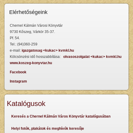
Elérhetőségeink
Chernel Kálmán Városi Könyvtár
9730 Kőszeg, Várkör 35-37.
Pf. 54.
Tel.: (94)360-259
e-mail:
igazgatosag <kukac> kvmkl.hu
Kölcsönzési idő hosszabbítása:
olvasoszolgalat <kukac> kvmkl.hu
www.koszeg-konyvtar.hu
Facebook
Instagram
Katalógusok
Keresés a Chernel Kálmán Város Könyvtár katalógusában
Helyi fotók, plakátok és meghívók keresője