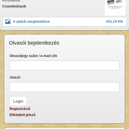
könyvtárba.
Csatolmányok
A plakát megtekintése
452.19 KB
Olvasói bejelentkezés
Olvasójegy szám / e-mail cím
Jelszó
Regisztráció
Elfelejtett jelszó