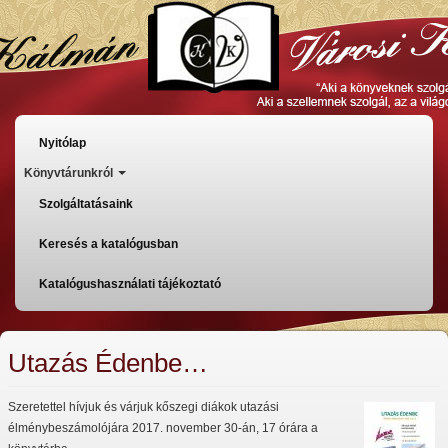
Ugrás
a
tartalomra
Főmenü
Nyitólap
Könyvtárunkról
Szolgáltatásaink
Keresés a katalógusban
Katalógushasználati tájékoztató
Utazás Édenbe…
Szeretettel hívjuk és várjuk kőszegi diákok utazási
élménybeszámolójára 2017. november 30-án, 17 órára a