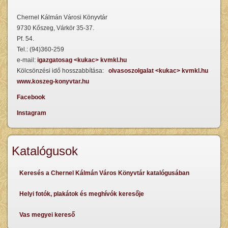
Chernel Kálmán Városi Könyvtár
9730 Kőszeg, Várkör 35-37.
Pf. 54.
Tel.: (94)360-259
e-mail:
igazgatosag <kukac> kvmkl.hu
Kölcsönzési idő hosszabbítása:
olvasoszolgalat <kukac> kvmkl.hu
www.koszeg-konyvtar.hu
Facebook
Instagram
Katalógusok
Keresés a Chernel Kálmán Város Könyvtár katalógusában
Helyi fotók, plakátok és meghívók keresője
Vas megyei kereső