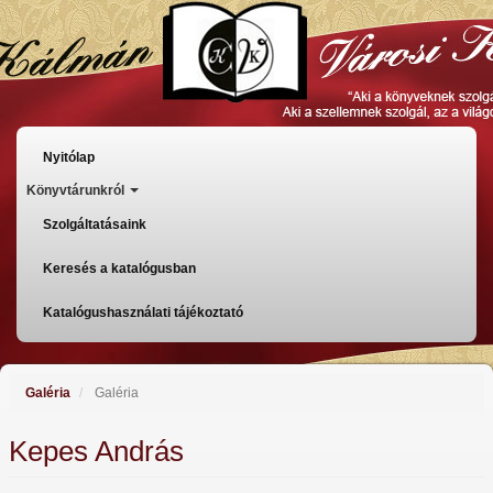
Ugrás
a
tartalomra
Főmenü
Nyitólap
Könyvtárunkról
Szolgáltatásaink
Keresés a katalógusban
Katalógushasználati tájékoztató
Galéria
Galéria
Kepes András