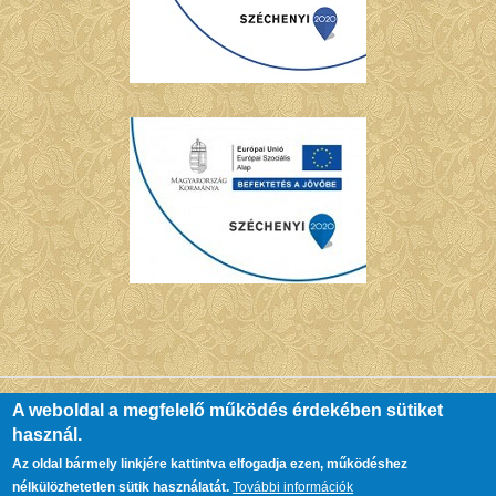
A weboldal a megfelelő működés érdekében sütiket
használ.
© Copyright Chernel Kálmán Városi Könyvtár - Kőszeg. All Rights
Az oldal bármely linkjére kattintva elfogadja ezen, működéshez
Reserved.
nélkülözhetetlen sütik használatát.
További információk