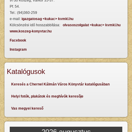
9730 Kőszeg, Várkör 35-37.
Pf. 54.
Tel.: (94)360-259
e-mail:
igazgatosag <kukac> kvmkl.hu
Kölcsönzési idő hosszabbítása:
olvasoszolgalat <kukac> kvmkl.hu
www.koszeg-konyvtar.hu
Facebook
Instagram
Katalógusok
Keresés a Chernel Kálmán Város Könyvtár katalógusában
Helyi fotók, plakátok és meghívók keresője
Vas megyei kereső
2026 augusztus