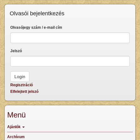
Olvasói bejelentkezés
Olvasójegy szám / e-mail cím
Jelszó
Regisztráció
Elfelejtett jelszó
Menü
Ajánlók
Archívum