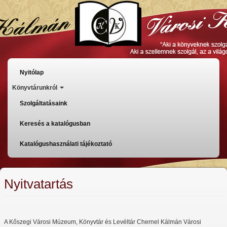
Ugrás
a
tartalomra
Főmenü
Nyitólap
Könyvtárunkról
Szolgáltatásaink
Keresés a katalógusban
Katalógushasználati tájékoztató
Nyitvatartás
A Kőszegi Városi Múzeum, Könyvtár és Levéltár Chernel Kálmán Városi