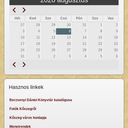
Előző
Következő
Oldalszámozás
Hét
Ked
Sze
Csü
Pén
Szo
Vas
27
28
29
30
31
1
2
3
4
5
6
7
8
9
10
11
12
13
14
15
16
17
18
19
20
21
22
23
24
25
26
27
28
29
30
31
1
2
3
4
5
6
Előző
Következő
Oldalszámozás
Hasznos linkek
Berzsenyi Dániel Könyvtár katalógusa
Fotók Kőszegről
Kőszeg város honlapja
Menetrendek