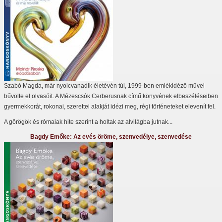
Szabó Magda, már nyolcvanadik életévén túl, 1999-ben emlékidéző művel
bűvölte el olvasóit. A Mézescsók Cerberusnak című könyvének elbeszéléseiben
gyermekkorát, rokonai, szerettei alakját idézi meg, régi történeteket elevenít fel.
A görögök és rómaiak hite szerint a holtak az alvilágba jutnak...
Bagdy Emőke: Az evés öröme, szenvedélye, szenvedése