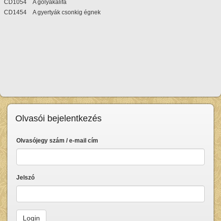
CD1054 A gólyakalifa
CD1454 A gyertyák csonkig égnek
Olvasói bejelentkezés
Olvasójegy szám / e-mail cím
Jelszó