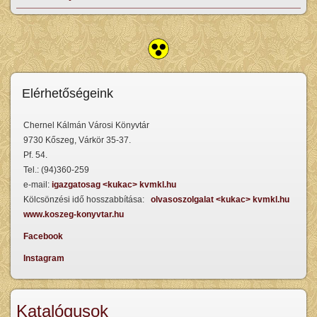
Elérhetőségeink
Chernel Kálmán Városi Könyvtár
9730 Kőszeg, Várkör 35-37.
Pf. 54.
Tel.: (94)360-259
e-mail:
igazgatosag <kukac> kvmkl.hu
Kölcsönzési idő hosszabbítása:
olvasoszolgalat <kukac> kvmkl.hu
www.koszeg-konyvtar.hu
Facebook
Instagram
Katalógusok