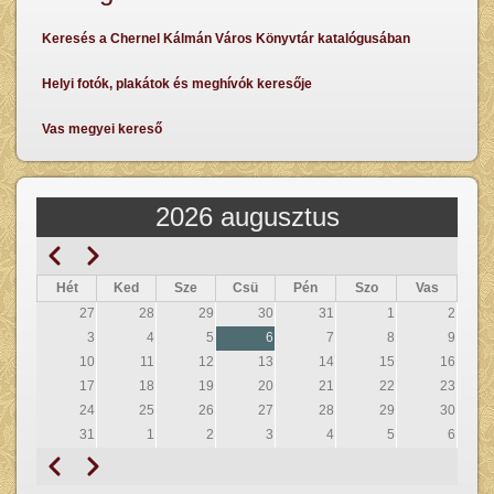
Keresés a Chernel Kálmán Város Könyvtár katalógusában
Helyi fotók, plakátok és meghívók keresője
Vas megyei kereső
2026 augusztus
Előző
Következő
Oldalszámozás
Hét
Ked
Sze
Csü
Pén
Szo
Vas
27
28
29
30
31
1
2
3
4
5
6
7
8
9
10
11
12
13
14
15
16
17
18
19
20
21
22
23
24
25
26
27
28
29
30
31
1
2
3
4
5
6
Előző
Következő
Oldalszámozás