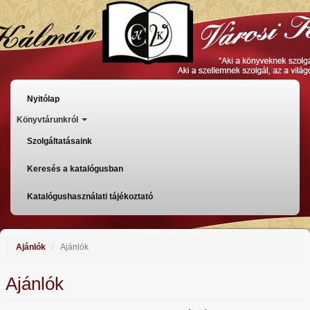
Ugrás
a
tartalomra
Főmenü
Nyitólap
Könyvtárunkról
Szolgáltatásaink
Keresés a katalógusban
Katalógushasználati tájékoztató
Ajánlók
Ajánlók
Ajánlók