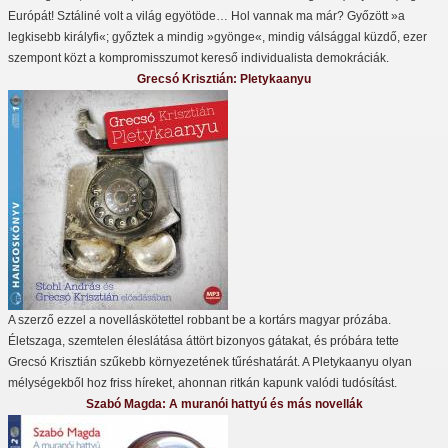
Európát! Sztáliné volt a világ egyötöde… Hol vannak ma már? Győzött »a
legkisebb királyfi«; győztek a mindig »gyönge«, mindig válsággal küzdő, ezer
szempont közt a kompromisszumot kereső individualista demokráciák.
Grecsó Krisztián: Pletykaanyu
A szerző ezzel a novelláskötettel robbant be a kortárs magyar prózába.
Életszaga, szemtelen éleslátása áttört bizonyos gátakat, és próbára tette
Grecsó Krisztián szűkebb környezetének tűréshatárát. A Pletykaanyu olyan
mélységekből hoz friss híreket, ahonnan ritkán kapunk valódi tudósítást.
Szabó Magda: A muranói hattyú és más novellák