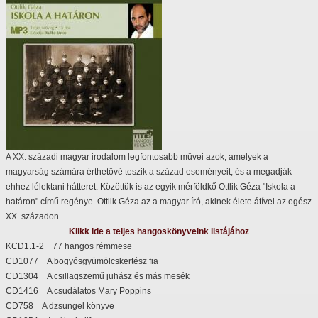
A XX. századi magyar irodalom legfontosabb művei azok, amelyek a
magyarság számára érthetővé teszik a század eseményeit, és a megadják
ehhez lélektani hátteret. Közöttük is az egyik mérföldkő Ottlik Géza "Iskola a
határon" című regénye. Ottlik Géza az a magyar író, akinek élete átível az egész
XX. századon.
Klikk ide a teljes hangoskönyveink listájához
KCD1.1-2 77 hangos rémmese
CD1077 A bogyósgyümölcskertész fia
CD1304 A csillagszemű juhász és más mesék
CD1416 A csudálatos Mary Poppins
CD758 A dzsungel könyve