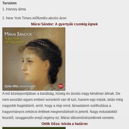
Tartalom
1. Harvey álma
2. New York Times-előfizetés akciós áron
Márai Sándor: A gyertyák csonkig égnek
A mű középpontjában a barátság, hűség és árulás nagy kérdései állnak. De
nem pusztán egyes emberi sorsokról van itt szó, hanem egy másik, talán még
nagyobb tragédiáról, arról, hogy a régi rend, társadalom széthullása a
hagyományos erkölcsi értékek megrendülését is jelenti. Nagy indulatoktól
feszülő, szuggesztív erejű regény ez, Márai stílusművészetének remeke.
Ottlik Géza: Iskola a határon