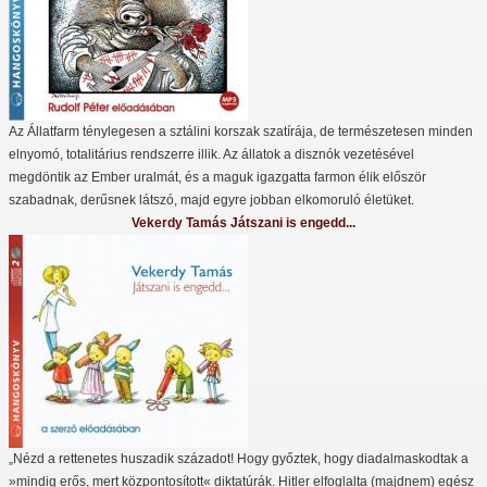
Az Állatfarm ténylegesen a sztálini korszak szatírája, de természetesen minden
elnyomó, totalitárius rendszerre illik. Az állatok a disznók vezetésével
megdöntik az Ember uralmát, és a maguk igazgatta farmon élik először
szabadnak, derűsnek látszó, majd egyre jobban elkomoruló életüket.
Vekerdy Tamás Játszani is engedd...
„Nézd a rettenetes huszadik századot! Hogy győztek, hogy diadalmaskodtak a
»mindig erős, mert központosított« diktatúrák. Hitler elfoglalta (majdnem) egész