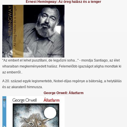
Ernest Hemingway: Az öreg halász és a tenger
"Az embert el lehet pusztítani, de legyőzni soha..." - mondja Santiago, az élet
viharaiban megkeményedett halász. Felemelőbb igazságot aligha mondtak ki
az emberről..
A 20. század egyik legismertebb, Nobel-díjas regénye a bátorság, a helytállás
és az akaraterő himnusza.
George Orwell: Állatfarm