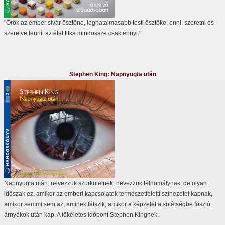
"Örök az ember sivár ösztöne, leghatalmasabb testi ösztöke, enni, szeretni és
szeretve lenni, az élet titka mindössze csak ennyi."
Stephen King: Napnyugta után
Napnyugta után: nevezzük szürkületnek, nevezzük félhomálynak, de olyan
időszak ez, amikor az emberi kapcsolatok természetfeletti színezetet kapnak,
amikor semmi sem az, aminek látszik, amikor a képzelet a sötétségbe foszló
árnyékok után kap. A tökéletes időpont Stephen Kingnek.