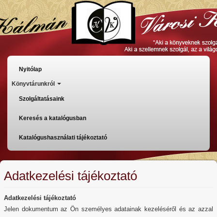
Ugrás
a
tartalomra
Főmenü
Nyitólap
Könyvtárunkról
Szolgáltatásaink
Keresés a katalógusban
Katalógushasználati tájékoztató
Adatkezelési tájékoztató
Adatkezelési tájékoztató
Jelen dokumentum az Ön személyes adatainak kezeléséről és az azzal