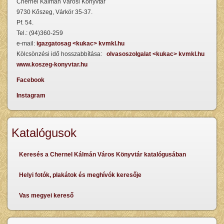
Chernel Kálmán Városi Könyvtár
9730 Kőszeg, Várkör 35-37.
Pf. 54.
Tel.: (94)360-259
e-mail:
igazgatosag <kukac> kvmkl.hu
Kölcsönzési idő hosszabbítása:
olvasoszolgalat <kukac> kvmkl.hu
www.koszeg-konyvtar.hu
Facebook
Instagram
Katalógusok
Keresés a Chernel Kálmán Város Könyvtár katalógusában
Helyi fotók, plakátok és meghívók keresője
Vas megyei kereső