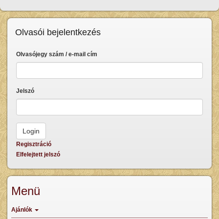
Olvasói bejelentkezés
Olvasójegy szám / e-mail cím
Jelszó
Regisztráció
Elfelejtett jelszó
Menü
Ajánlók