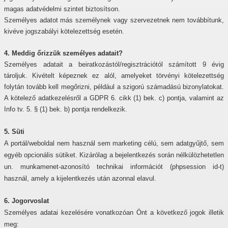
magas adatvédelmi szintet biztosítson.
Személyes adatot más személynek vagy szervezetnek nem továbbítunk,
kivéve jogszabályi kötelezettség esetén.
4. Meddig őrizzük személyes adatait?
Személyes adatait a beiratkozástól/regisztrációtól számított
9
évig
tároljuk. Kivételt képeznek ez alól, amelyeket törvényi kötelezettség
folytán tovább kell megőrizni, például a szigorú számadású bizonylatokat.
A kötelező adatkezelésről a GDPR 6. cikk (1) bek. c) pontja, valamint az
Info tv. 5. § (1) bek. b) pontja rendelkezik.
5. Süti
A portál/weboldal nem használ sem marketing célú, sem adatgyűjtő, sem
egyéb opcionális sütiket. Kizárólag a bejelentkezés során nélkülözhetetlen
un. munkamenet-azonosító technikai információt (phpsession id-t)
használ, amely a kijelentkezés után azonnal elavul.
6. Jogorvoslat
Személyes adatai kezelésére vonatkozóan Önt a következő jogok illetik
meg: