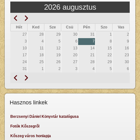
2026 augusztus
Előző
Következő
Oldalszámozás
Hét
Ked
Sze
Csü
Pén
Szo
Vas
27
28
29
30
31
1
2
3
4
5
6
7
8
9
10
11
12
13
14
15
16
17
18
19
20
21
22
23
24
25
26
27
28
29
30
31
1
2
3
4
5
6
Előző
Következő
Oldalszámozás
Hasznos linkek
Berzsenyi Dániel Könyvtár katalógusa
Fotók Kőszegről
Kőszeg város honlapja