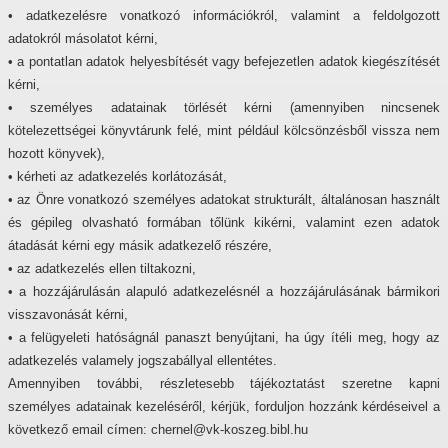
• adatkezelésre vonatkozó információkról, valamint a feldolgozott
adatokról másolatot kérni,
• a pontatlan adatok helyesbítését vagy befejezetlen adatok kiegészítését
kérni,
• személyes adatainak törlését kérni (amennyiben nincsenek
kötelezettségei könyvtárunk felé, mint például kölcsönzésből vissza nem
hozott könyvek),
• kérheti az adatkezelés korlátozását,
• az Önre vonatkozó személyes adatokat strukturált, általánosan használt
és gépileg olvasható formában tőlünk kikérni, valamint ezen adatok
átadását kérni egy másik adatkezelő részére,
• az adatkezelés ellen tiltakozni,
• a hozzájárulásán alapuló adatkezelésnél a hozzájárulásának bármikori
visszavonását kérni,
• a felügyeleti hatóságnál panaszt benyújtani, ha úgy ítéli meg, hogy az
adatkezelés valamely jogszabállyal ellentétes.
Amennyiben további, részletesebb tájékoztatást szeretne kapni
személyes adatainak kezeléséről, kérjük, forduljon hozzánk kérdéseivel a
következő email címen
: chernel@vk-koszeg.bibl.hu