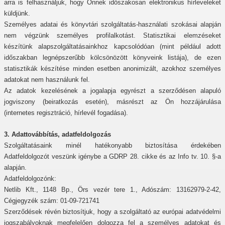
arra is felhasználjuk, hogy Önnek időszakosan elektronikus hírleveleket
küldjünk.
Személyes adatai és könyvtári szolgáltatás-használati szokásai alapján
nem végzünk személyes profilalkotást. Statisztikai elemzéseket
készítünk alapszolgáltatásainkhoz kapcsolódóan (mint például adott
időszakban legnépszerűbb kölcsönözött könyveink listája), de ezen
statisztikák készítése minden esetben anonimizált, azokhoz személyes
adatokat nem használunk fel.
Az adatok kezelésének a jogalapja egyrészt a szerződésen alapuló
jogviszony (beiratkozás esetén), másrészt az Ön hozzájárulása
(internetes regisztráció, hírlevél fogadása).
3. Adattovábbítás, adatfeldolgozás
Szolgáltatásaink minél hatékonyabb biztosítása érdekében
Adatfeldolgozót veszünk igénybe a GDRP 28. cikke és az Info tv. 10. §-a
alapján.
Adatfeldolgozónk:
Netlib Kft., 1148 Bp., Örs vezér tere 1., Adószám: 13162979-2-42,
Cégjegyzék szám: 01-09-721741
Szerződések révén biztosítjuk, hogy a szolgáltató
az európai adatvédelmi
jogszabályoknak megfelelően dolgozza fel a személyes adatokat és