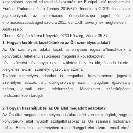
kapcsolatos jogairól ad rövid tájékoztatást az Európai Unió rendelete (az
Európai Parlament és a Tanács 2016/679 Rendelete) GDPR és a hazai
jogszabálynak az információs önrendelkezési jogról és az
információszabadságról szóló a 2011. évi
CXII. törvénynek megfelelően.
Adatkezelő:
Chernel Kálmán Városi Könyvtár, 9730 Kőszeg, Várkör 35-37.
1. Hogyan kerülnek kezelésünkbe az Ön személyes adatai?
Az Ön személyes adatai közül, amennyiben regisztrál/beiratkozik a
könyvtárba, feltétlenül szükséges megadni a következőket:
név, születési név, anyja neve, születési hely és idő, állandó lakcím,
ideiglenes lakcím, személyi igazolvány száma.
További személyes adatokat is megadhat: kedvezményre jogosító
személyes adatok: pl.: diákigazolvány szám, nyugdíjas igazolvány
száma, e-mail cím, telefonszám. Mindezeket számítógépes
rendszerünkben tároljuk.
2. Hogyan használjuk fel az Ön által megadott adatokat?
Az Ön által megadott személyes adatokra azért van szükségünk, hogy a
könyvtárunk által nyújtott szolgáltatásokat az Ön számára biztosítani
tudjuk. Ezen felül - amennyiben a lehetőséggel élni kíván - email címét