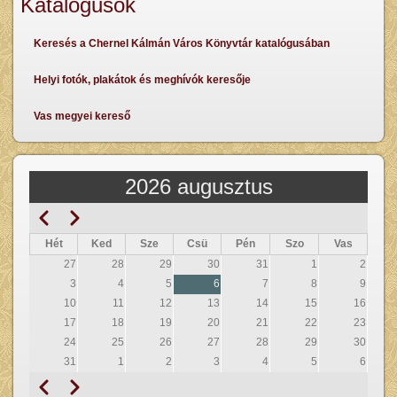
Katalógusok
Keresés a Chernel Kálmán Város Könyvtár katalógusában
Helyi fotók, plakátok és meghívók keresője
Vas megyei kereső
2026 augusztus
Előző
Következő
Oldalszámozás
Hét
Ked
Sze
Csü
Pén
Szo
Vas
27
28
29
30
31
1
2
3
4
5
6
7
8
9
10
11
12
13
14
15
16
17
18
19
20
21
22
23
24
25
26
27
28
29
30
31
1
2
3
4
5
6
Előző
Következő
Oldalszámozás