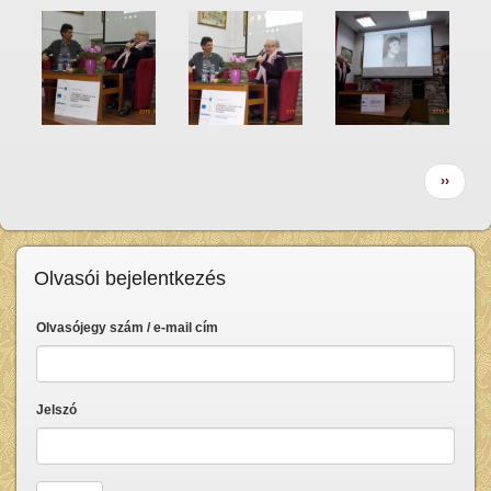
Oldalszámozás
Követk
››
oldal
Olvasói bejelentkezés
Olvasójegy szám / e-mail cím
Jelszó