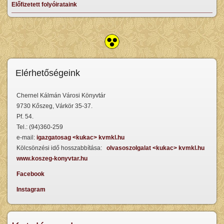
Előfizetett folyóirataink
Elérhetőségeink
Chernel Kálmán Városi Könyvtár
9730 Kőszeg, Várkör 35-37.
Pf. 54.
Tel.: (94)360-259
e-mail:
igazgatosag <kukac> kvmkl.hu
Kölcsönzési idő hosszabbítása:
olvasoszolgalat <kukac> kvmkl.hu
www.koszeg-konyvtar.hu
Facebook
Instagram