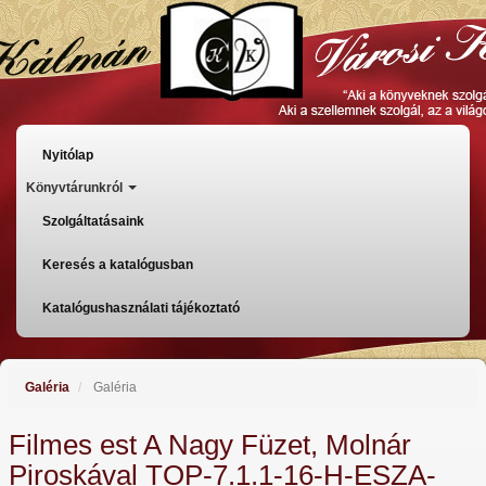
Ugrás
a
tartalomra
Főmenü
Nyitólap
Könyvtárunkról
Szolgáltatásaink
Keresés a katalógusban
Katalógushasználati tájékoztató
Galéria
Galéria
Filmes est A Nagy Füzet, Molnár
Piroskával TOP-7.1.1-16-H-ESZA-