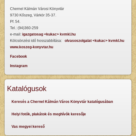
Chernel Kálmán Városi Könyvtár
9730 Kőszeg, Várkör 35-37.
Pf. 54.
Tel.: (94)360-259
e-mail:
igazgatosag <kukac> kvmkl.hu
Kölcsönzési idő hosszabbítása:
olvasoszolgalat <kukac> kvmkl.hu
www.koszeg-konyvtar.hu
Facebook
Instagram
Katalógusok
Keresés a Chernel Kálmán Város Könyvtár katalógusában
Helyi fotók, plakátok és meghívók keresője
Vas megyei kereső