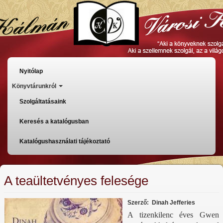
Ugrás
a
tartalomra
Főmenü
Nyitólap
Könyvtárunkról
Szolgáltatásaink
Keresés a katalógusban
Katalógushasználati tájékoztató
A teaültetvényes felesége
Szerző
Dinah Jefferies
A tizenkilenc éves Gwen