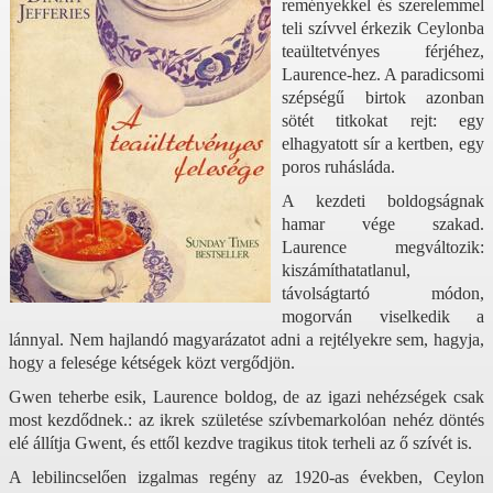
reményekkel és szerelemmel
teli szívvel érkezik Ceylonba
teaültetvényes férjéhez,
Laurence-hez. A paradicsomi
szépségű birtok azonban
sötét titkokat rejt: egy
elhagyatott sír a kertben, egy
poros ruhásláda.
A kezdeti boldogságnak
hamar vége szakad.
Laurence megváltozik:
kiszámíthatatlanul,
távolságtartó módon,
mogorván viselkedik a
lánnyal. Nem hajlandó magyarázatot adni a rejtélyekre sem, hagyja,
hogy a felesége kétségek közt vergődjön.
Gwen teherbe esik, Laurence boldog, de az igazi nehézségek csak
most kezdődnek.: az ikrek születése szívbemarkolóan nehéz döntés
elé állítja Gwent, és ettől kezdve tragikus titok terheli az ő szívét is.
A lebilincselően izgalmas regény az 1920-as években, Ceylon