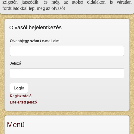
szigetén játszódik, és még az utolsó oldalakon is váratlan
fordulatokkal lepi meg az olvasót
Olvasói bejelentkezés
Olvasójegy szám / e-mail cím
Jelszó
Regisztráció
Elfelejtett jelszó
Menü