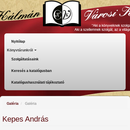
Ugrás
a
tartalomra
Főmenü
Nyitólap
Könyvtárunkról
Szolgáltatásaink
Keresés a katalógusban
Katalógushasználati tájékoztató
Galéria
Galéria
Kepes András