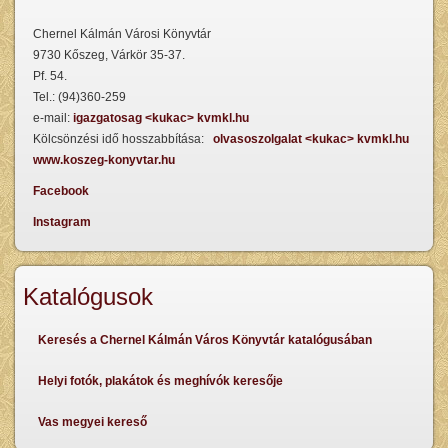
Chernel Kálmán Városi Könyvtár
9730 Kőszeg, Várkör 35-37.
Pf. 54.
Tel.: (94)360-259
e-mail:
igazgatosag <kukac> kvmkl.hu
Kölcsönzési idő hosszabbítása:
olvasoszolgalat <kukac> kvmkl.hu
www.koszeg-konyvtar.hu
Facebook
Instagram
Katalógusok
Keresés a Chernel Kálmán Város Könyvtár katalógusában
Helyi fotók, plakátok és meghívók keresője
Vas megyei kereső