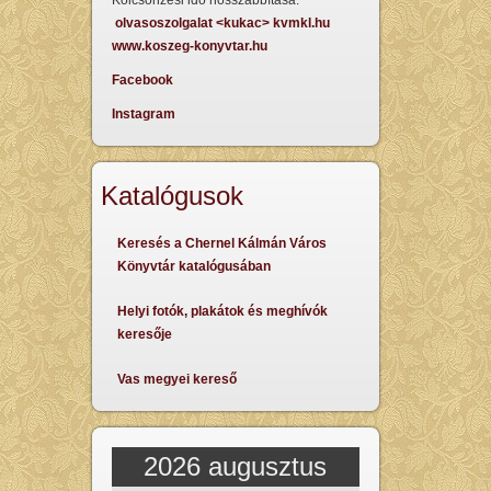
Kölcsönzési idő hosszabbítása:
olvasoszolgalat <kukac> kvmkl.hu
www.koszeg-konyvtar.hu
Facebook
Instagram
Katalógusok
Keresés a Chernel Kálmán Város
Könyvtár katalógusában
Helyi fotók, plakátok és meghívók
keresője
Vas megyei kereső
2026 augusztus