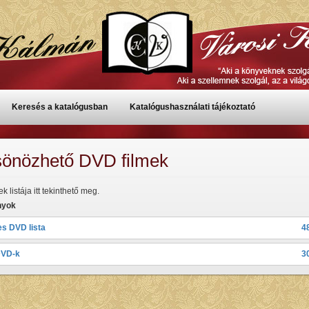
Keresés a katalógusban
Katalógushasználati tájékoztató
sönözhető DVD filmek
k listája itt tekinthető meg.
nyok
es DVD lista
4
DVD-k
3