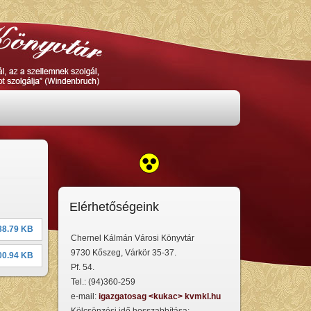
Elérhetőségeink
88.79 KB
Chernel Kálmán Városi Könyvtár
9730 Kőszeg, Várkör 35-37.
00.94 KB
Pf. 54.
Tel.: (94)360-259
e-mail:
igazgatosag <kukac> kvmkl.hu