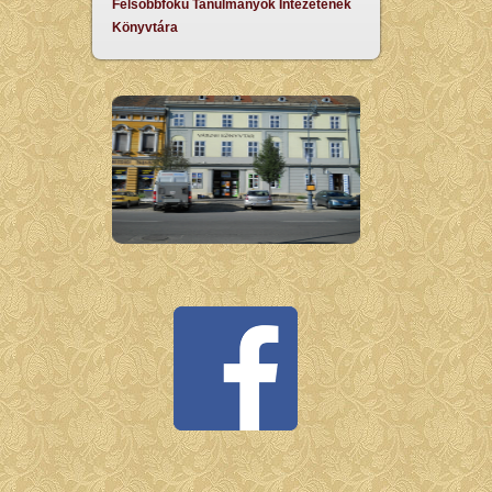
Felsőbbfokú Tanulmányok Intézetének
Könyvtára