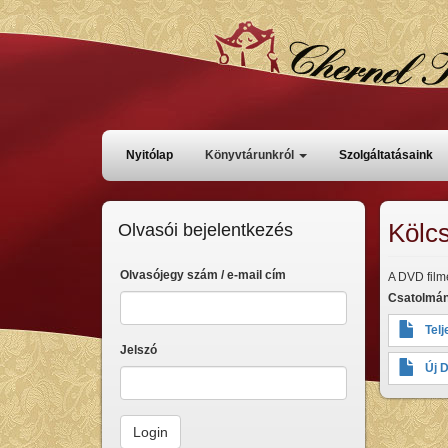
Ugrás
a
tartalomra
Főmenü
Nyitólap
Könyvtárunkról
Szolgáltatásaink
Kölc
Olvasói bejelentkezés
Olvasójegy szám / e-mail cím
A DVD filme
Csatolmá
Telj
Jelszó
Új 