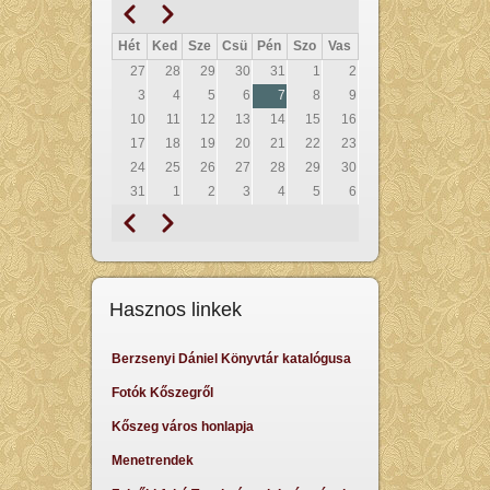
Előző
Következő
Oldalszámozás
Hét
Ked
Sze
Csü
Pén
Szo
Vas
27
28
29
30
31
1
2
3
4
5
6
7
8
9
10
11
12
13
14
15
16
17
18
19
20
21
22
23
24
25
26
27
28
29
30
31
1
2
3
4
5
6
Előző
Következő
Oldalszámozás
Hasznos linkek
Berzsenyi Dániel Könyvtár katalógusa
Fotók Kőszegről
Kőszeg város honlapja
Menetrendek