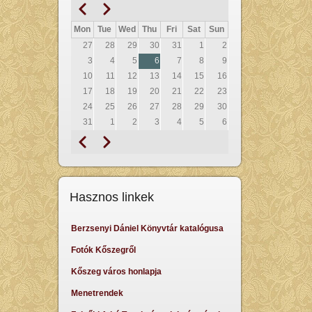
Prethodna
Sljedeći
Pagination
Mon
Tue
Wed
Thu
Fri
Sat
Sun
27
28
29
30
31
1
2
3
4
5
6
7
8
9
10
11
12
13
14
15
16
17
18
19
20
21
22
23
24
25
26
27
28
29
30
31
1
2
3
4
5
6
Prethodna
Sljedeći
Pagination
Hasznos linkek
Berzsenyi Dániel Könyvtár katalógusa
Fotók Kőszegről
Kőszeg város honlapja
Menetrendek