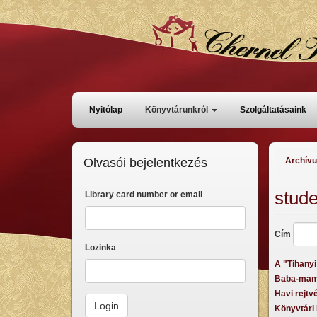
Skoči
na
glavni
sadržaj
Főmenü
Nyitólap
Könyvtárunkról
Szolgáltatásaink
Olvasói bejelentkezés
Archív
stud
Library card number or email
Cím
Lozinka
A "Tihanyi
Baba-mama
Havi rejtv
Könyvtári