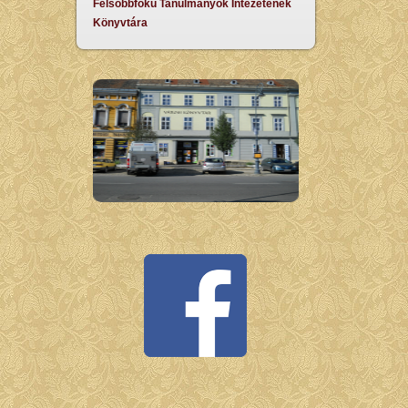
Felsőbbfokú Tanulmányok Intézetének
Könyvtára