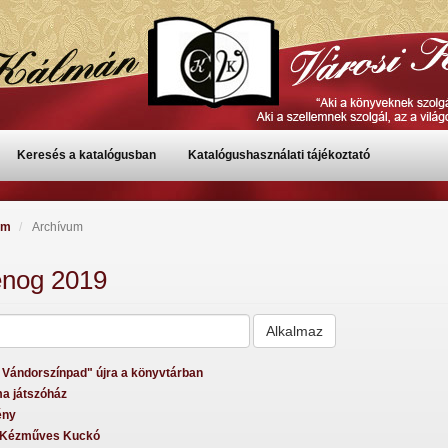
Keresés a katalógusban
Katalógushasználati tájékoztató
um
Archívum
enog 2019
 Vándorszínpad" újra a könyvtárban
 játszóház
ény
 Kézműves Kuckó