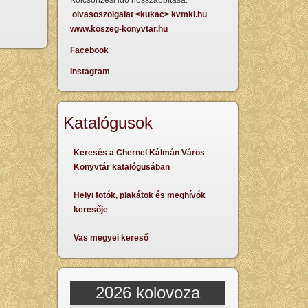
Kölcsönzési idő hosszabbítása:
olvasoszolgalat <kukac> kvmkl.hu
www.koszeg-konyvtar.hu
Facebook
Instagram
Katalógusok
Keresés a Chernel Kálmán Város
Könyvtár katalógusában
Helyi fotók, plakátok és meghívók
keresője
Vas megyei kereső
2026 kolovoza