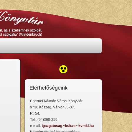
Elérhetőségeink
Chernel Kálmán Városi Könyvtár
9730 Kőszeg, Várkör 35-37.
Pf. 54.
Tel.: (94)360-259
e-mail:
igazgatosag <kukac> kvmkl.hu