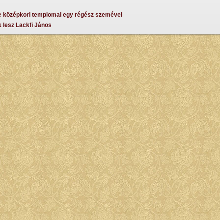
 középkori templomai egy régész szemével
 lesz Lackfi János