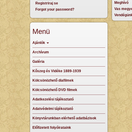
Meghívó
Registriraj se
Vas megye
Forgot your password?
Vendégünk
Menü
Ajánlók
Archívum
Galéria
Kőszeg és Vidéke 1889-1939
Kölcsönözhető diafilmek
Kölcsönözhető DVD filmek
Adatkezelési tájékoztató
Adatvédelmi tájékoztató
Könyvtárunkban elérhető adatbázisok
Előfizetett folyóirataink