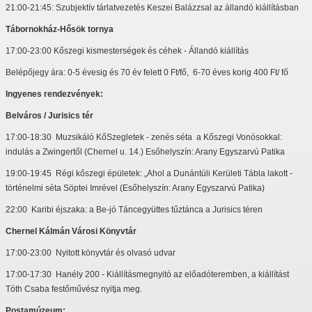
21:00-21:45: Szubjektív tárlatvezetés Keszei Balázzsal az állandó kiállításban
Tábornokház-Hősök tornya
17:00-23:00 Kőszegi kismesterségek és céhek - Állandó kiállítás
Belépőjegy ára: 0-5 évesig és 70 év felett 0 Ft/fő, 6-70 éves korig 400 Ft/ fő
Ingyenes rendezvények:
Belváros / Jurisics tér
17:00-18:30 Muzsikáló KőSzegletek - zenés séta a Kőszegi Vonósokkal:
indulás a Zwingertől (Chernel u. 14.) Esőhelyszín: Arany Egyszarvú Patika
19:00-19:45 Régi kőszegi épületek: „Ahol a Dunántúli Kerületi Tábla lakott -
történelmi séta Söptei Imrével (Esőhelyszín: Arany Egyszarvú Patika)
22:00 Karibi éjszaka: a Be-jó Táncegyüttes tűztánca a Jurisics téren
Chernel Kálmán Városi Könyvtár
17:00-23:00 Nyitott könyvtár és olvasó udvar
17:00-17:30 Hanély 200 - Kiállításmegnyitó az előadóteremben, a kiállítást
Tóth Csaba festőművész nyitja meg.
Postamúzeum: