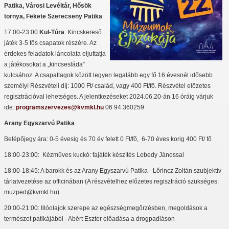
Patika, Városi Levéltár, Hősök
tornya, Fekete Szerecseny Patika
17:00-23:00
Kul-Túra
: Kincskereső
játék 3-5 fős csapatok részére. Az
érdekes feladatok láncolata eljuttatja
a játékosokat a „kincsesláda”
kulcsához. A csapattagok között legyen legalább egy fő 16 évesnél idősebb
személy! Részvételi díj: 1000 Ft/ család, vagy 400 Ft/fő.
Részvétel előzetes
regisztrációval lehetséges. A jelentkezéseket 2024.06.20-án 16 óráig várjuk
ide:
programszervezes@kvmkl.hu
06 94 360259
Arany Egyszarvú Patika
Belépőjegy ára: 0-5 évesig és 70 év felett 0 Ft/fő, 6-70 éves korig 400 Ft/ fő
18:00-23:00: Kézműves kuckó: fajáték készítés Lebedy Jánossal
18:00-18:45: A barokk és az Arany Egyszarvú Patika - Lőrincz Zoltán szubjektív
tárlatvezetése az officinában (A részvételhez előzetes regisztráció szükséges:
muzped@kvmkl.hu)
20:00-21:00: Illóolajok szerepe az egészségmegőrzésben, megoldások a
természet patikájából - Abért Eszter előadása a drogpadláson