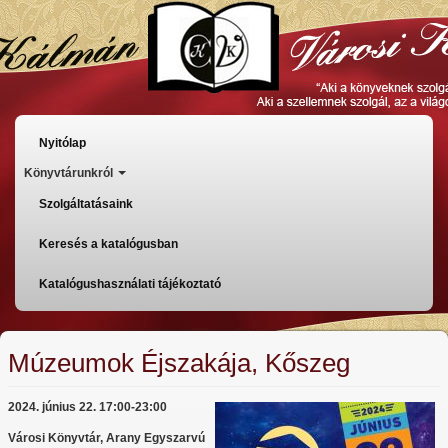
Ugrás
a
tartalomra
Főmenü
Nyitólap
Könyvtárunkról
Szolgáltatásaink
Keresés a katalógusban
Katalógushasználati tájékoztató
Múzeumok Éjszakája, Kőszeg
2024. június 22. 17:00-23:00
Városi Könyvtár, Arany Egyszarvú