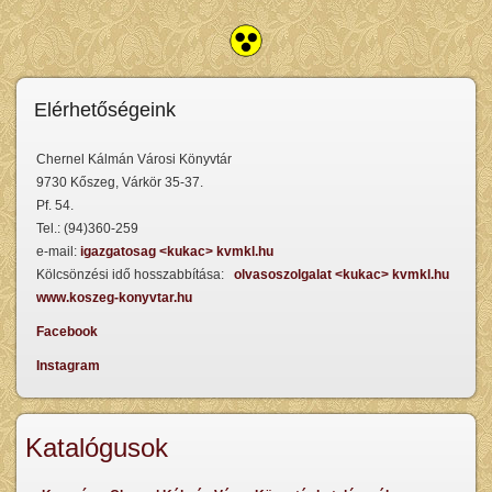
Elérhetőségeink
Chernel Kálmán Városi Könyvtár
9730 Kőszeg, Várkör 35-37.
Pf. 54.
Tel.: (94)360-259
e-mail:
igazgatosag <kukac> kvmkl.hu
Kölcsönzési idő hosszabbítása:
olvasoszolgalat <kukac> kvmkl.hu
www.koszeg-konyvtar.hu
Facebook
Instagram
Katalógusok