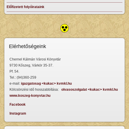
Előfizetett folyóirataink
Elérhetőségeink
Chernel Kálmán Városi Könyvtár
9730 Kőszeg, Várkör 35-37.
Pf. 54.
Tel.: (94)360-259
e-mail:
igazgatosag <kukac> kvmkl.hu
Kölcsönzési idő hosszabbítása:
olvasoszolgalat <kukac> kvmkl.hu
www.koszeg-konyvtar.hu
Facebook
Instagram