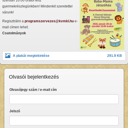
szerdán 10.00 órától lesz
gyermekrészlegünkben! Mindenkit szeretettel
várunk!
Regisztrálni a
programszervezes@kvmkl.hu
e-
mail címen lehet.
Csatolmányok
A plakát megtekintése
291.9 KB
Olvasói bejelentkezés
Olvasójegy szám / e-mail cím
Jelszó