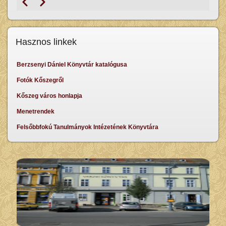
Előző
Következő
Oldalszámozás
Hasznos linkek
Berzsenyi Dániel Könyvtár katalógusa
Fotók Kőszegről
Kőszeg város honlapja
Menetrendek
Felsőbbfokú Tanulmányok Intézetének Könyvtára