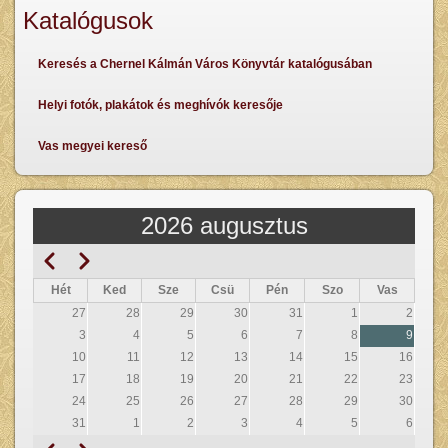
Katalógusok
Keresés a Chernel Kálmán Város Könyvtár katalógusában
Helyi fotók, plakátok és meghívók keresője
Vas megyei kereső
2026 augusztus
Előző
Következő
Oldalszámozás
Hét
Ked
Sze
Csü
Pén
Szo
Vas
27
28
29
30
31
1
2
3
4
5
6
7
8
9
10
11
12
13
14
15
16
17
18
19
20
21
22
23
24
25
26
27
28
29
30
31
1
2
3
4
5
6