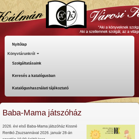
Ugrás
a
tartalomra
Főmenü
Nyitólap
Könyvtárunkról
Szolgáltatásaink
Keresés a katalógusban
Katalógushasználati tájékoztató
Baba-Mama játszóház
2026. évi első Baba-Mama játszóház Kissné
Rentkó Zsuzsannával 2026. január 28-án