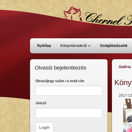
Ugrás
a
tartalomra
Főmenü
Nyitólap
Könyvtárunkról
Szolgáltatásaink
Olvasói bejelentkezés
Galéria
Köny
Olvasójegy szám / e-mail cím
2017-12
Jelszó