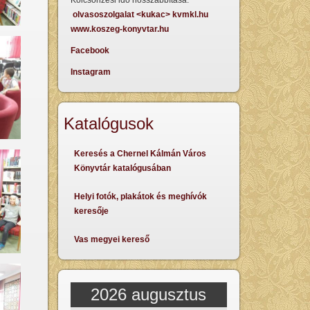
Kölcsönzési idő hosszabbítása:
olvasoszolgalat <kukac> kvmkl.hu
www.koszeg-konyvtar.hu
Facebook
Instagram
Katalógusok
Keresés a Chernel Kálmán Város
Könyvtár katalógusában
Helyi fotók, plakátok és meghívók
keresője
Vas megyei kereső
2026 augusztus