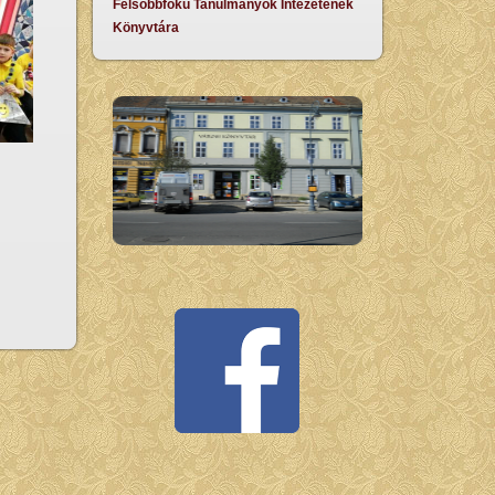
Felsőbbfokú Tanulmányok Intézetének
Könyvtára