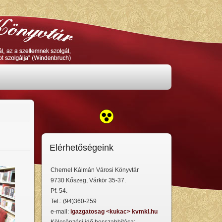
Elérhetőségeink
Chernel Kálmán Városi Könyvtár
9730 Kőszeg, Várkör 35-37.
Pf. 54.
Tel.: (94)360-259
e-mail:
igazgatosag <kukac> kvmkl.hu