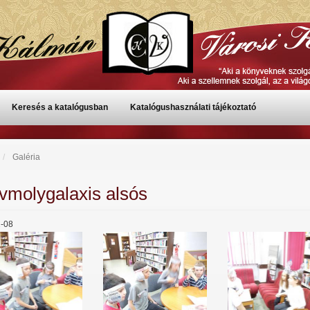
Keresés a katalógusban
Katalógushasználati tájékoztató
Galéria
vmolygalaxis alsós
-08