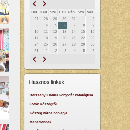
Előző
Következő
Oldalszámozás
Hét
Ked
Sze
Csü
Pén
Szo
Vas
27
28
29
30
31
1
2
3
4
5
6
7
8
9
10
11
12
13
14
15
16
17
18
19
20
21
22
23
24
25
26
27
28
29
30
31
1
2
3
4
5
6
Előző
Következő
Oldalszámozás
Hasznos linkek
Berzsenyi Dániel Könyvtár katalógusa
Fotók Kőszegről
Kőszeg város honlapja
Menetrendek