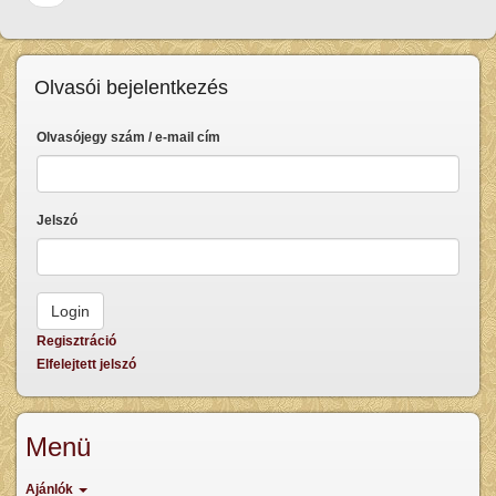
oldal
Olvasói bejelentkezés
Olvasójegy szám / e-mail cím
Jelszó
Regisztráció
Elfelejtett jelszó
Menü
Ajánlók