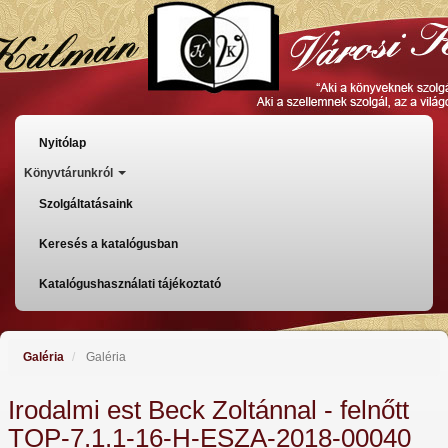
Ugrás
a
tartalomra
Főmenü
Nyitólap
Könyvtárunkról
Szolgáltatásaink
Keresés a katalógusban
Katalógushasználati tájékoztató
Galéria
Galéria
Irodalmi est Beck Zoltánnal - felnőtt
TOP-7.1.1-16-H-ESZA-2018-00040