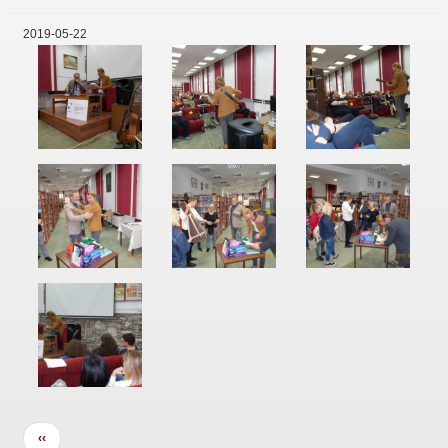
2019-05-22
Oldalszámozás
Előző
‹‹