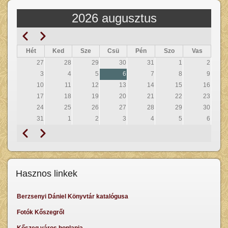
2026 augusztus
Előző
Következő
Oldalszámozás
Hét
Ked
Sze
Csü
Pén
Szo
Vas
27
28
29
30
31
1
2
3
4
5
6
7
8
9
10
11
12
13
14
15
16
17
18
19
20
21
22
23
24
25
26
27
28
29
30
31
1
2
3
4
5
6
Előző
Következő
Oldalszámozás
Hasznos linkek
Berzsenyi Dániel Könyvtár katalógusa
Fotók Kőszegről
Kőszeg város honlapja