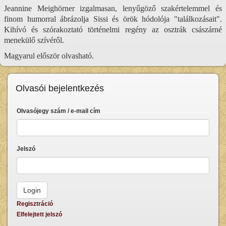
Jeannine Meighörner izgalmasan, lenyűgöző szakértelemmel és
finom humorral ábrázolja Sissi és örök hódolója "találkozásait".
Kihívó és szórakoztató történelmi regény az osztrák császárné
menekülő szívéről.
Magyarul először olvasható.
Olvasói bejelentkezés
Olvasójegy szám / e-mail cím
Jelszó
Regisztráció
Elfelejtett jelszó