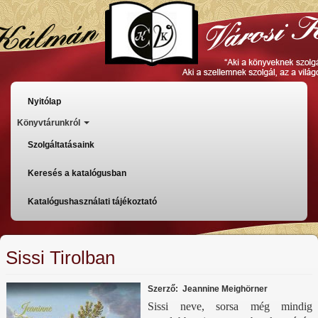
Ugrás
a
tartalomra
Főmenü
Nyitólap
Könyvtárunkról
Szolgáltatásaink
Keresés a katalógusban
Katalógushasználati tájékoztató
Sissi Tirolban
Szerző
Jeannine Meighörner
Sissi neve, sorsa még mindig