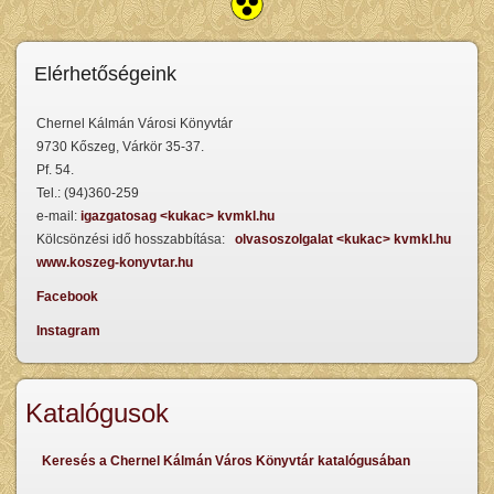
Elérhetőségeink
Chernel Kálmán Városi Könyvtár
9730 Kőszeg, Várkör 35-37.
Pf. 54.
Tel.: (94)360-259
e-mail:
igazgatosag <kukac> kvmkl.hu
Kölcsönzési idő hosszabbítása:
olvasoszolgalat <kukac> kvmkl.hu
www.koszeg-konyvtar.hu
Facebook
Instagram
Katalógusok
Keresés a Chernel Kálmán Város Könyvtár katalógusában