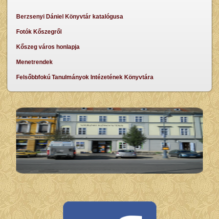
Berzsenyi Dániel Könyvtár katalógusa
Fotók Kőszegről
Kőszeg város honlapja
Menetrendek
Felsőbbfokú Tanulmányok Intézetének Könyvtára