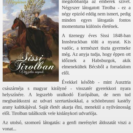
megdobbantja az emberek szívét.
Négyszer látogatott Tirolba - ez a
négy epizód eddig nem ismert, pedig
minden egyes látogatás fontos
momentuma különös életének.
A tizenegy éves Sissi 1848-ban
Innsbruckban tölti a nyarat. Kis
vadóc, a természet tiszta gyermeke
még. Az anyja tudja, hogy éppen ott
időznek a Habsburgok, akik
elmenekültek Bécsből a forradalom
elől.
Évekkel később - mint Ausztria
császárnéja s magyar királyné - visszatér gyerekkori nyara
helyszínére. A legszebb uralkodó Európában, de nem tud
megbarátkozni az udvari szertartásokkal, a schönbrunni kastély
arany kalitkájával. Saját életét akarja élni, menekül a nyilvánosság
elől. Tirolban találkozik vele kislánykori udvarlója.
Az utolsó, szomorú látogatás: a genfi merénylet áldozatát viszi a
vonat...