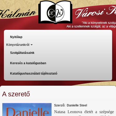
Ugrás
a
tartalomra
Főmenü
Nyitólap
Könyvtárunkról
Szolgáltatásaink
Keresés a katalógusban
Katalógushasználati tájékoztató
A szerető
Szerző
Danielle Steel
Natasa Leonova életét a szépsége