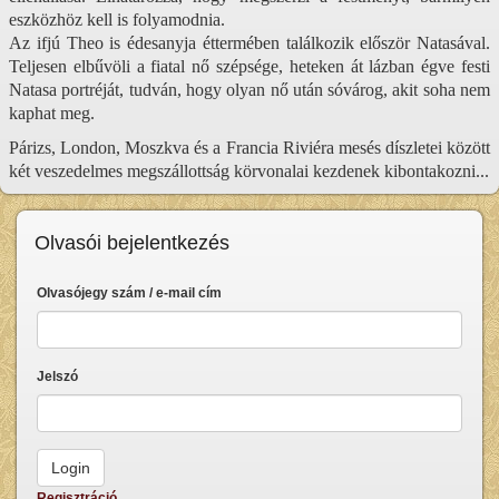
eszközhöz kell is folyamodnia.
Az ifjú Theo is édesanyja éttermében találkozik először Natasával.
Teljesen elbűvöli a fiatal nő szépsége, heteken át lázban égve festi
Natasa portréját, tudván, hogy olyan nő után sóvárog, akit soha nem
kaphat meg.
Párizs, London, Moszkva és a Francia Riviéra mesés díszletei között
két veszedelmes megszállottság körvonalai kezdenek kibontakozni...
Olvasói bejelentkezés
Olvasójegy szám / e-mail cím
Jelszó
Regisztráció