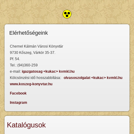
Elérhetőségeink
Chernel Kálmán Városi Könyvtár
9730 Kőszeg, Várkör 35-37.
Pf. 54.
Tel.: (94)360-259
e-mail:
igazgatosag <kukac> kvmkl.hu
Kölcsönzési idő hosszabbítása:
olvasoszolgalat <kukac> kvmkl.hu
www.koszeg-konyvtar.hu
Facebook
Instagram
Katalógusok