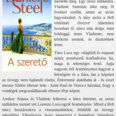
mentette meg. Egy orosz milliárdos,
Vladimir Stanislas látta meg őt
évekkel ezelőtt, amint az utcán
fagyoskodott. A lány azóta a férfi
védelmét élvezve hihetetlen
luxusban él, nincs más dolga, mint
boldoggá tenni Vladimirt, nem
kérdezni semmit, és diszkrétnek
lenni.
Theo Luca egy világhírű és roppant
nehéz természetű festőművész fia,
maga is tehetséges festő. Apja
vagyont érő festményeket hagyott a
feleségére és a fiára, ám a képeket
az özvegy nem hajlandó eladni. Étteremmé alakíttatta át - és ezzel
messze földön híressé tette - Saint Paul de Vence-i házukat, hogy a
vendégek megcsodálhassák elhunyt férje képeit.
Amikor Natasa és Vladimir felkeresi a híres éttermet, az orosz
milliárdos szemet vet Lorenzo Luca egyik festményére. Mivel a férfi
nincs hozzászokva a visszautasításhoz, feldühíti az özvegy
ellenállása. Elhatározza, hogy megszerzi a festményt, bármilyen